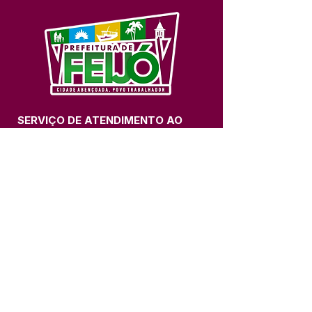
SERVIÇO DE ATENDIMENTO AO 
CIDADÃO (SIC) E OUVIDORIA
Prefeitura de Feijó - Estado do 
Acre
CNPJ 04.005.179/0001-20
💻Acesso online: 
SIC 
| 
Fale Conosco
 | 
Ouvidoria
| 
Portal de Transparência
📱Fone: +55 (68) 3463-2614 
🏢 Av. Plácido de Castro, 678, CEP 
69.960-000, Centro, Feijó, Acre, Brasil
📅 Segunda a sexta, das 7h às 14h 
- 