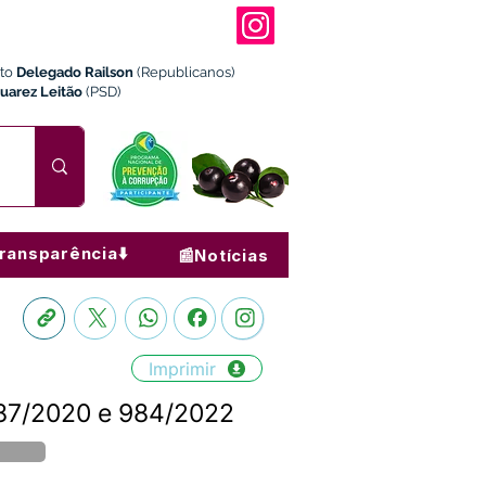
ito
Delegado Railson
(Republicanos)
Juarez Leitão
(PSD)
ransparência⬇️
📰Notícias
Imprimir
887/2020 e 984/2022