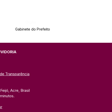
Órgão:
Gabinete do Prefeito
UVIDORIA
 de Transparência
eijó, Acre, Brasil
 minutos. 
br