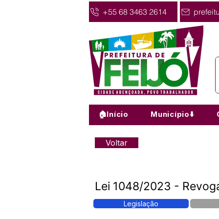
+55 68 3463 2614
prefeit
🏠Início
Município⬇️
Voltar
Lei 1048/2023 - Revoga
Legislação