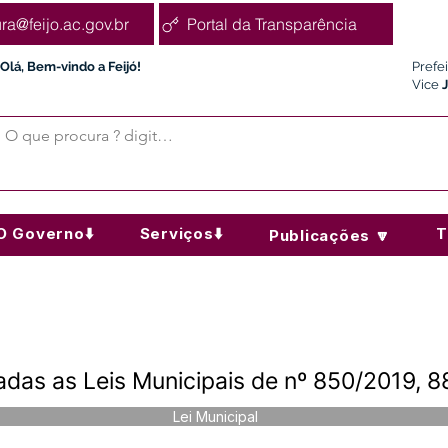
ura@feijo.ac.gov.br
Portal da Transparência
Olá, Bem-vindo a Feijó!
Prefe
Vice
O Governo⬇️
Serviços⬇️
T
Publicações 🔽
das as Leis Municipais de nº 850/2019, 
Lei Municipal