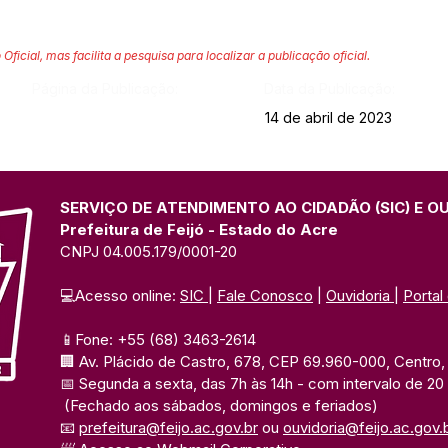
 Oficial, mas facilita a pesquisa para localizar a publicação oficial.
Página da Publicação:
Data da Publicação:
14 de abril de 2023
SERVIÇO DE ATENDIMENTO AO CIDADÃO (SIC) E O
Prefeitura de Feijó - Estado do Acre
CNPJ 04.005.179/0001-20
💻Acesso online: 
SIC 
| 
Fale Conosco
 | 
Ouvidoria
| 
Portal
📱Fone: +55 (68) 3463-2614 
🏢 Av. Plácido de Castro, 678, CEP 69.960-000, Centro, F
📅 Segunda a sexta, das 7h às 14h 
- com intervalo de 20
(Fechado aos sábados, domingos e feriados)
📧 
prefeitura@feijo.ac.gov.br
 ou 
ouvidoria@feijo.ac.gov.