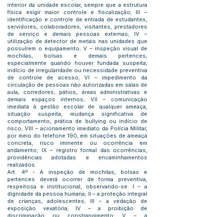
interior da unidade escolar, sempre que a estrutura
física exigir maior controle e fiscalização; III –
identificação e controle de entrada de estudantes,
servidores, colaboradores, visitantes, prestadores
de serviço e demais pessoas externas; IV –
utilização de detector de metais nas unidades que
possuírem o equipamento; V – inspeção visual de
mochilas, bolsas e demais pertences,
especialmente quando houver fundada suspeita,
indício de irregularidade ou necessidade preventiva
de controle de acesso; VI – impedimento da
circulação de pessoas não autorizadas em salas de
aula, corredores, pátios, áreas administrativas e
demais espaços internos; VII – comunicação
imediata à gestão escolar de qualquer ameaça,
situação suspeita, mudança significativa de
comportamento, prática de bullying ou indício de
risco; VIII – acionamento imediato da Polícia Militar,
por meio do telefone 190, em situações de ameaça
concreta, risco iminente ou ocorrência em
andamento; IX – registro formal das ocorrências,
providências adotadas e encaminhamentos
realizados.
Art. 4º - A inspeção de mochilas, bolsas e
pertences deverá ocorrer de forma preventiva,
respeitosa e institucional, observando-se: I – a
dignidade da pessoa humana; II – a proteção integral
de crianças, adolescentes; III – a vedação de
exposição vexatória; IV – a proibição de
discriminação ou constrangimento; V – a