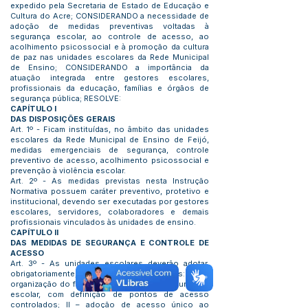
expedido pela Secretaria de Estado de Educação e
Cultura do Acre; CONSIDERANDO a necessidade de
adoção de medidas preventivas voltadas à
segurança escolar, ao controle de acesso, ao
acolhimento psicossocial e à promoção da cultura
de paz nas unidades escolares da Rede Municipal
de Ensino; CONSIDERANDO a importância da
atuação integrada entre gestores escolares,
profissionais da educação, famílias e órgãos de
segurança pública; RESOLVE:
CAPÍTULO I
DAS DISPOSIÇÕES GERAIS
Art. 1º - Ficam instituídas, no âmbito das unidades
escolares da Rede Municipal de Ensino de Feijó,
medidas emergenciais de segurança, controle
preventivo de acesso, acolhimento psicossocial e
prevenção à violência escolar.
Art. 2º - As medidas previstas nesta Instrução
Normativa possuem caráter preventivo, protetivo e
institucional, devendo ser executadas por gestores
escolares, servidores, colaboradores e demais
profissionais vinculados às unidades de ensino.
CAPÍTULO II
DAS MEDIDAS DE SEGURANÇA E CONTROLE DE
ACESSO
Art. 3º - As unidades escolares deverão adotar,
obrigatoriamente, as seguintes medidas: I –
organização do fluxo de entrada e saída da unidade
escolar, com definição de pontos de acesso
controlados; II – adoção de acesso único ao