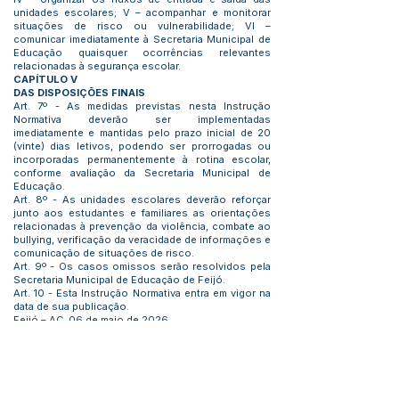
unidades escolares; V – acompanhar e monitorar
situações de risco ou vulnerabilidade; VI –
comunicar imediatamente à Secretaria Municipal de
Educação quaisquer ocorrências relevantes
relacionadas à segurança escolar.
CAPÍTULO V
DAS DISPOSIÇÕES FINAIS
Art. 7º - As medidas previstas nesta Instrução
Normativa deverão ser implementadas
imediatamente e mantidas pelo prazo inicial de 20
(vinte) dias letivos, podendo ser prorrogadas ou
incorporadas permanentemente à rotina escolar,
conforme avaliação da Secretaria Municipal de
Educação.
Art. 8º - As unidades escolares deverão reforçar
junto aos estudantes e familiares as orientações
relacionadas à prevenção da violência, combate ao
bullying, verificação da veracidade de informações e
comunicação de situações de risco.
Art. 9º - Os casos omissos serão resolvidos pela
Secretaria Municipal de Educação de Feijó.
Art. 10 - Esta Instrução Normativa entra em vigor na
data de sua publicação.
Feijó – AC, 06 de maio de 2026.
MAURO DÉFESON BARROSO BRAGA
Secretário Municipal de Educação de Feijó – AC
Decreto Nº 004/2025