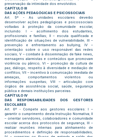
preservação da intimidade dos envolvidos.
CAPÍTULO III
DAS AÇÕES PEDAGÓGICAS E PSICOSSOCIAIS
Art. 5º - As unidades escolares deverão
desenvolver ações pedagógicas e psicossociais
voltadas à proteção da comunidade escolar,
incluindo: I – acolhimento dos estudantes,
profissionais e famílias; II – escuta qualificada e
identificação de situações de vulnerabilidade; III –
prevenção e enfrentamento ao bullying; IV –
orientação sobre o uso responsável das redes
sociais; V – combate à disseminação de fake news,
mensagens alarmistas e conteúdos que promovam
violência ou pânico; VI – promoção da cultura de
paz, diálogo, respeito à diversidade e mediação de
conflitos; VII – incentivo à comunicação imediata de
ameaças, comportamentos violentos ou
informações suspeitas; VIII – articulação com
órgãos de assistência social, saúde, segurança
pública e demais instituições parceiras.
CAPÍTULO IV
DAS RESPONSABILIDADES DOS GESTORES
ESCOLARES
Art. 6º - Compete aos gestores escolares: I –
garantir o cumprimento desta Instrução Normativa; II
– orientar servidores, colaboradores e comunidade
escolar acerca dos protocolos de segurança; III –
realizar reuniões internas para alinhamento de
procedimentos e definição de responsabilidades;
IV – organizar os fluxos de entrada e saída das