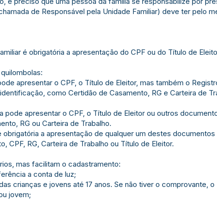
o, é preciso que uma pessoa da família se responsabilize por pr
chamada de Responsável pela Unidade Familiar) deve ter pelo me
iliar é obrigatória a apresentação do CPF ou do Título de Eleito
 quilombolas:
pode apresentar o CPF, o Título de Eleitor, mas também o Regist
identificação, como Certidão de Casamento, RG e Carteira de Tr
a pode apresentar o CPF, o Título de Eleitor ou outros document
nto, RG ou Carteira de Trabalho.
 é obrigatória a apresentação de qualquer um destes documentos 
 CPF, RG, Carteira de Trabalho ou Título de Eleitor.
os, mas facilitam o cadastramento:
rência a conta de luz;
as crianças e jovens até 17 anos. Se não tiver o comprovante, o
ou jovem;