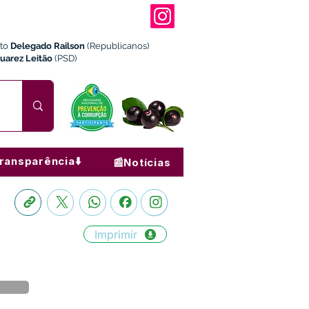
ito
Delegado Railson
(Republicanos)
Juarez Leitão
(PSD)
ransparência⬇️
📰Notícias
Imprimir