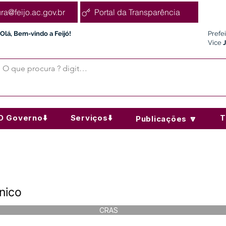
ura@feijo.ac.gov.br
Portal da Transparência
Olá, Bem-vindo a Feijó!
Prefe
Vice
O Governo⬇️
Serviços⬇️
T
Publicações 🔽
nico
CRAS