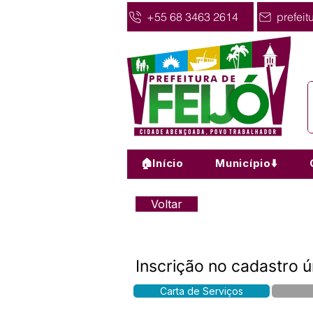
+55 68 3463 2614
prefeit
🏠Início
Município⬇️
Voltar
Inscrição no cadastro ú
Carta de Serviços