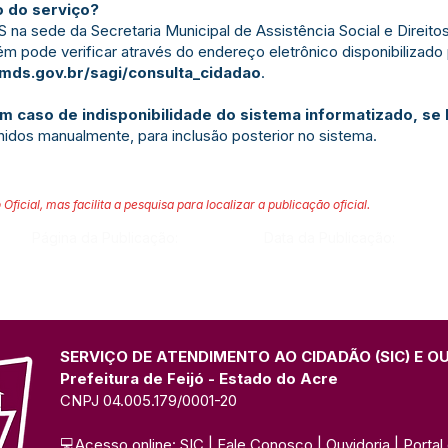
 do serviço?
na sede da Secretaria Municipal de Assistência Social e Direit
m pode verificar através do endereço eletrônico disponibilizado
.mds.gov.br/sagi/consulta_cidadao
.
 caso de indisponibilidade do sistema informatizado, se
hidos manualmente, para inclusão posterior no sistema.
 Oficial, mas facilita a pesquisa para localizar a publicação oficial.
Página da Publicação:
Data da Publicação:
SERVIÇO DE ATENDIMENTO AO CIDADÃO (SIC) E O
Prefeitura de Feijó - Estado do Acre
CNPJ 04.005.179/0001-20
💻Acesso online: 
SIC 
| 
Fale Conosco
 | 
Ouvidoria
| 
Portal