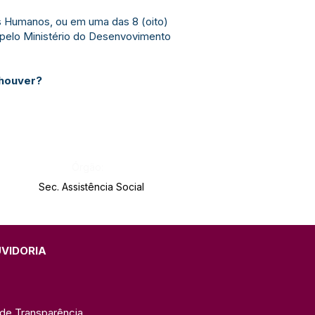
os Humanos, ou em uma das 8 (oito)
 pelo Ministério do Desenvovimento
 houver?
Órgão:
Sec. Assistência Social
UVIDORIA
 de Transparência