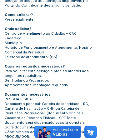
desejar ter acesso aos serviços disponíveis no
Portal do Contribuinte desta municipalidade.
Como solicitar?
Presencialmente
Onde solicitar?
Centro de Atendimento ao Cidadão – CAC
Endereço:
Município:
Horário de Funcionamento e Atendimento: Horário
Comercial da Prefeitura
Telefone de atendimento: (68)
Quais os requisitos necessários?
Para solicitar este serviço é preciso atender aos
seguintes requisitos:
Ser Titular ou Procurador;
Apresentar documentação requerida.
Documentos necessários
PESSOA FÍSICA:
Documento pessoal: Carteira de Identidade – RG,
Carteira de Habilitação – CNH ou Carteira de
Identidade Profissional; (documento original)
Cadastro de Pessoas Físicas – CPF (este
documento será dispensado caso já conste em
outra documentação, apresentar via original);
Cópia simples do Comprovante de Residência.
PROCURADOR: