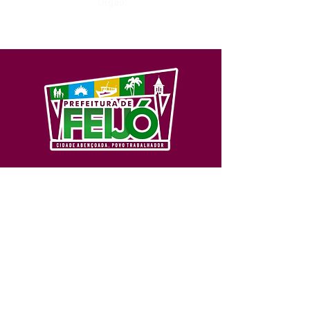
Órgão:
SERVIÇO DE ATENDIMENTO AO 
CIDADÃO (SIC) E OUVIDORIA
Prefeitura de Feijó - Estado do 
Acre
CNPJ 04.005.179/0001-20
💻Acesso online: 
SIC 
| 
Fale Conosco
 | 
Ouvidoria
| 
Portal de Transparência