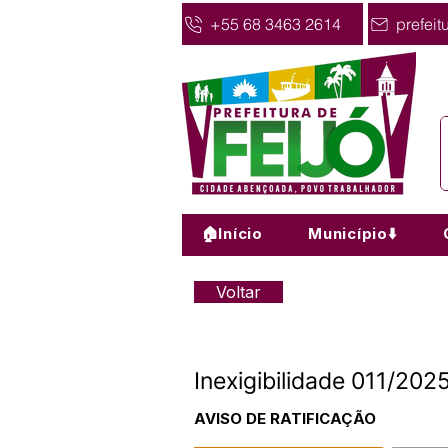
+55 68 3463 2614
prefeit
🏠Início
Município⬇️
Voltar
Inexigibilidade 011/2
AVISO DE RATIFICAÇÃO