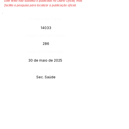
Este texto não substitui o publicado no Diário Oficial, mas
facilita a pesquisa para localizar a publicação oficial.
Número do Diário:
14033
Página da Publicação:
286
Data da Publicação:
30 de maio de 2025
Órgão:
Sec. Saúde