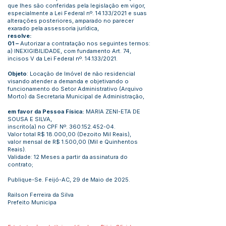
que lhes são conferidas pela legislação em vigor,
especialmente a Lei Federal nº. 14.133/2021 e suas
alterações posteriores, amparado no parecer
exarado pela assessoria jurídica,
resolve:
01 –
Autorizar a contratação nos seguintes termos:
a) INEXIGIBILIDADE, com fundamento Art. 74,
incisos V da Lei Federal nº. 14.133/2021.
Objeto
: Locação de Imóvel de não residencial
visando atender a demanda e objetivando o
funcionamento do Setor Administrativo (Arquivo
Morto) da Secretaria Municipal de Administração,
em favor da Pessoa Física:
MARIA ZENI-ETA DE
SOUSA E SILVA,
inscrito(a) no CPF Nº.
360.152.452-04
.
Valor total R$ 18.000,00 (Dezoito Mil Reais),
valor mensal de R$ 1.500,00 (Mil e Quinhentos
Reais).
Validade: 12 Meses a partir da assinatura do
contrato;
Publique-Se. Feijó-AC, 29 de Maio de 2025.
Railson Ferreira da Silva
Prefeito Municipa