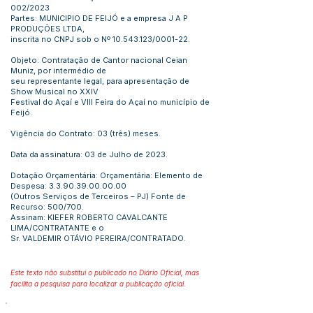
002/2023
Partes: MUNICIPIO DE FEIJÓ e a empresa J A P
PRODUÇÕES LTDA,
inscrita no CNPJ sob o Nº
10.543.123
/0001-22.
Objeto: Contratação de Cantor nacional Ceian
Muniz, por intermédio de
seu representante legal, para apresentação de
Show Musical no XXIV
Festival do Açaí e VIII Feira do Açaí no município de
Feijó.
Vigência do Contrato: 03 (três) meses.
Data da assinatura: 03 de Julho de 2023.
Dotação Orçamentária: Orçamentária: Elemento de
Despesa:
3.3.90.39.00.00.00
(Outros Serviços de Terceiros – PJ) Fonte de
Recurso: 500/700.
Assinam: KIEFER ROBERTO CAVALCANTE
LIMA/CONTRATANTE e o
Sr. VALDEMIR OTÁVIO PEREIRA/CONTRATADO.
Este texto não substitui o publicado no Diário Oficial, mas
facilita a pesquisa para localizar a publicação oficial.