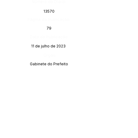
Número do Diário:
13570
Página da Publicação:
79
Data da Publicação:
11 de julho de 2023
Órgão:
Gabinete do Prefeito
SERVIÇO DE ATENDIMENTO AO 