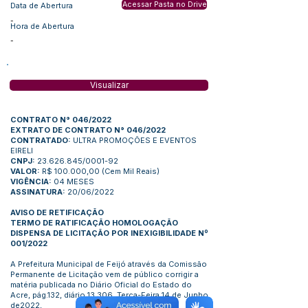
Acessar Pasta no Drive
Data de Abertura
-
Hora de Abertura
-
Visualizar
CONTRATO N° 046/2022
EXTRATO DE CONTRATO N° 046/2022
CONTRATADO:
ULTRA PROMOÇÕES E EVENTOS
EIRELI
CNPJ:
23.626.845/0001-92
VALOR:
R$ 100.000,00 (Cem Mil Reais)
VIGÊNCIA:
04 MESES
ASSINATURA:
20/06/2022
AVISO DE RETIFICAÇÃO
TERMO DE RATIFICAÇÃO HOMOLOGAÇÃO
DISPENSA DE LICITAÇÃO POR INEXIGIBILIDADE Nº
001/2022
A Prefeitura Municipal de Feijó através da Comissão
Permanente de Licitação vem de público corrigir a
matéria publicada no Diário Oficial do Estado do
Acre, pág.132, diário 13.306, Terça-Feira 14 de Junho
de2022,