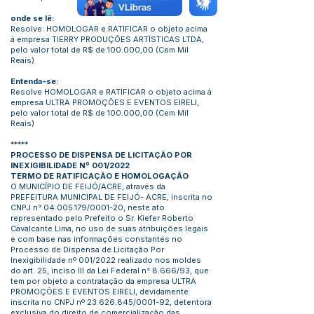
onde se lê:
Resolve: HOMOLOGAR e RATIFICAR o objeto acima
á empresa TIERRY PRODUÇÕES ARTÍSTICAS LTDA,
pelo valor total de R$ de 100.000,00 (Cem Mil
Reais).
Entenda-se:
Resolve HOMOLOGAR e RATIFICAR o objeto acima á
empresa ULTRA PROMOÇÕES E EVENTOS EIRELI,
pelo valor total de R$ de 100.000,00 (Cem Mil
Reais)
*****
PROCESSO DE DISPENSA DE LICITAÇÃO POR
INEXIGIBILIDADE Nº 001/2022
TERMO DE RATIFICAÇÃO E HOMOLOGAÇÃO
O MUNICÍPIO DE FEIJÓ/ACRE, através da
PREFEITURA MUNICIPAL DE FEIJÓ- ACRE, inscrita no
CNPJ n°
04.005.179
/0001-20, neste ato
representado pelo Prefeito o Sr. Kiefer Roberto
Cavalcante Lima, no uso de suas atribuições legais
e com base nas informações constantes no
Processo de Dispensa de Licitação Por
Inexigibilidade nº 001/2022 realizado nos moldes
do art. 25, inciso III da Lei Federal n° 8.666/93, que
tem por objeto a contratação da empresa ULTRA
PROMOÇÕES E EVENTOS EIRELI, devidamente
inscrita no CNPJ nº
23.626.845
/0001-92, detentora
exclusiva do direito de comercialização das