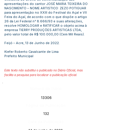
apresentações do cantor JOSÉ MARIA TEIXEIRA DO
NASCIMENTO – NOME ARTISTICO: ZEZO POTIGUAR
para apresentação no XXIII do Festival do Açaí e VII
Feira do Açaí, de acordo com o que dispõe o artigo
26 da Lei Federal n° 8.666/93 e suas alterações,
resolve HOMOLOGAR e RATIFICAR o objeto acima à
empresa TIERRY PRODUÇÕES ARTISTICAS LTDA,
pelo valor total de R$ 100.000,00 (Cem Mil Reais).
Feijó – Acre, 13 de Junho de 2022.
Kiefer Roberto Cavalcante de Lima
Prefeito Municipal
Este texto não substitui o publicado no Diário Oficial, mas
facilita a pesquisa para localizar a publicação oficial.
Número do Diário:
13306
Página da Publicação:
132
Data da Publicação: