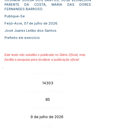
JOSINÉIA SOUSA DOS SANTOS, JOSÉ ELONILSON
PARENTE DA COSTA, MARIA DAS DORES
FERNANDES BARROSO.
Publique-Se.
Feijó-Acre, 07 de julho de 2026.
José Juarez Leitão dos Santos
Prefeito em exercício
Este texto não substitui o publicado no Diário Oficial, mas
facilita a pesquisa para localizar a publicação oficial.
Número do Diário:
14303
Página da Publicação:
85
Data da Publicação:
9 de julho de 2026
Órgão: