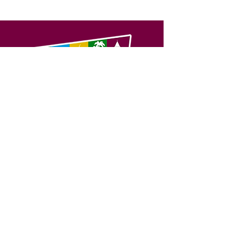
SERVIÇO DE ATENDIMENTO AO 
CIDADÃO (SIC) E OUVIDORIA
Prefeitura de Feijó - Estado do 
Acre
CNPJ 04.005.179/0001-20
💻Acesso online: 
SIC 
| 
Fale Conosco
 | 
Ouvidoria
| 
Portal de Transparência
📱Fone: +55 (68) 3463-2614 
🏢 Av. Plácido de Castro, 678, CEP 