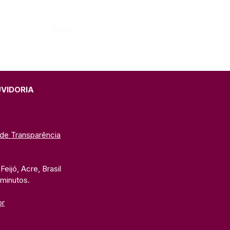
Órgão:
UVIDORIA
 de Transparência
eijó, Acre, Brasil
 minutos. 
br