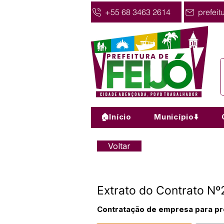
+55 68 3463 2614
prefeit
🏠Início
Município⬇️
Voltar
Extrato do Contrato 
Contratação de empresa para pre