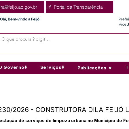
ura@feijo.ac.gov.br
Portal da Transparência
Olá, Bem-vindo a Feijó!
Prefe
Vice
O Governo⬇️
Serviços⬇️
T
Publicações 🔽
Nº230/2026 - CONSTRUTORA DILA FEIJÓ 
stação de serviços de limpeza urbana no Município de Fei