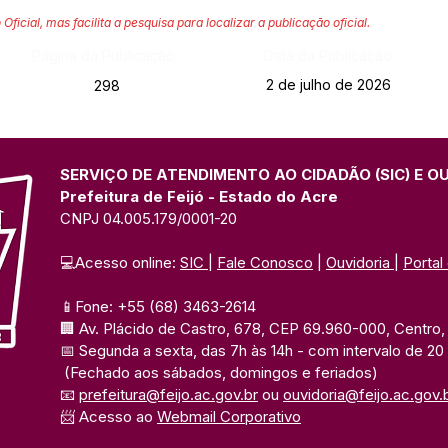
 Oficial, mas facilita a pesquisa para localizar a publicação oficial.
Página da Publicação:
Data da Publicação:
2 de julho de 2026
298
SERVIÇO DE ATENDIMENTO AO CIDADÃO (SIC) E O
Prefeitura de Feijó - Estado do Acre
CNPJ 04.005.179/0001-20
💻Acesso online: 
SIC 
| 
Fale Conosco
 | 
Ouvidoria
| 
Portal
📱Fone: +55 (68) 3463-2614 
🏢 Av. Plácido de Castro, 678, CEP 69.960-000, Centro, F
📅 Segunda a sexta, das 7h às 14h 
- com intervalo de 20
(Fechado aos sábados, domingos e feriados)
📧 
prefeitura@feijo.ac.gov.br
 ou 
ouvidoria@feijo.ac.gov.
📨 Acesso ao 
Webmail Corporativo