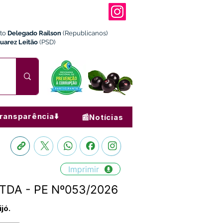
ito
Delegado Railson
(Republicanos)
Juarez Leitão
(PSD)
ransparência⬇️
📰Notícias
Imprimir
LTDA - PE Nº053/2026
jó.