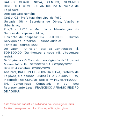
BAIRRO CIDADE NOVA, CENTRO, SEGUNDO
DISTRITO E CEMITÉRIO ANTIGO no Município de
Feijó Acre.
Dotação Orçamentária
Órgão: 02 - Prefeitura Municipal de Feijó
Unidade: 08 - Secretaria de Obras, Viação e
Urbanismo;
Proj/Ativ. 2.016 – Melhoria e Manutenção do
Sistema de Limpeza Pública;
Elemento de despesa:
182 - 3.3.90.39
– Outros
Serviços de Terceiros - Pessoa Jurídica;
Fonte de Recurso: 500;
Do Valor - O Valor Total da Contratação R$
509.800,00 (Quinhentos e nove mil, oitocentos
reais).
Da Vigência - O Contrato terá vigência de 12 (doze)
Meses, Início Em: 02/06/2026 Até 02/06/2027.
Data de Assinatura: 02/06/2026.
Assinam, RAILSON FERREIRA DA SILVA, Prefeito de
Feijó/Ac, e a pessoa juridica ) F A R AGUIAR LTDA,
inscrito(a) no CNPJ/MF sob o nº
14.278.441
/0001-
64, Denominada Contratada, e por seu
Representante Legal, FRANCISCO AFRÂNIO RIBEIRO
DE AGUIAR.
Este texto não substitui o publicado no Diário Oficial, mas
facilita a pesquisa para localizar a publicação oficial.