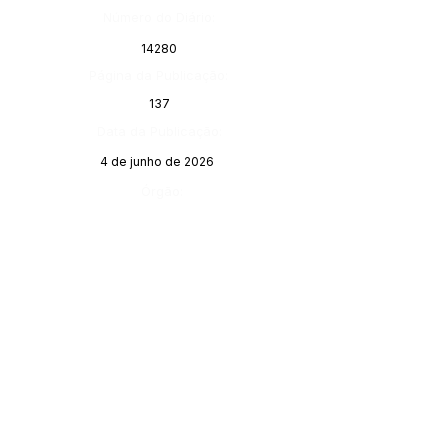
Número do Diário:
14280
Página da Publicação:
137
Data da Publicação:
4 de junho de 2026
Órgão:
SERVIÇO DE ATENDIMENTO AO 