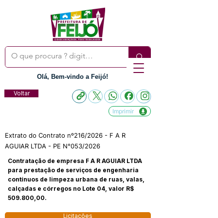
Olá, Bem-vindo a Feijó!
Voltar
Imprimir
Extrato do Contrato nº216/2026 - F A R
AGUIAR LTDA - PE N°053/2026
Contratação de empresa F A R AGUIAR LTDA
para prestação de serviços de engenharia
contínuos de limpeza urbana de ruas, valas,
calçadas e córregos no Lote 04, valor R$
509.800,00.
Licitações