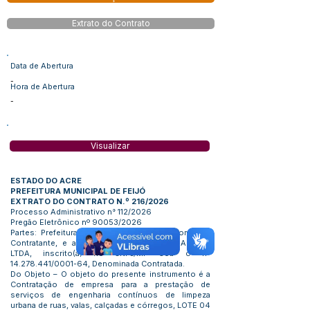
Extrato do Contrato
Data de Abertura
-
Hora de Abertura
-
Visualizar
ESTADO DO ACRE
PREFEITURA MUNICIPAL DE FEIJÓ
EXTRATO DO CONTRATO N.º 216/2026
Processo Administrativo n° 112/2026
Pregão Eletrônico nº 90053/2026
Partes: Prefeitura Municipal de Feijó, Denominada
Contratante, e a Pessoa Jurídica: F A R AGUIAR
LTDA, inscrito(a) no CNPJ/MF sob o nº
14.278.441
/0001-64, Denominada Contratada.
Do Objeto – O objeto do presente instrumento é a
Contratação de empresa para a prestação de
serviços de engenharia contínuos de limpeza
urbana de ruas, valas, calçadas e córregos, LOTE 04