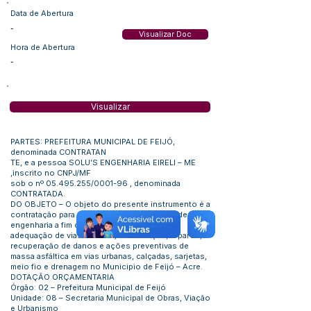
Data de Abertura
-
Visualizar Doc
Hora de Abertura
-
Visualizar
PARTES: PREFEITURA MUNICIPAL DE FEIJÓ,
denominada CONTRATAN
TE, e a pessoa SOLU’S ENGENHARIA EIRELI – ME
,inscrito no CNPJ/MF
sob o nº
05.495.255
/0001-96 , denominada
CONTRATADA.
DO OBJETO – O objeto do presente instrumento é a
contratação para obras e serviços comuns de
engenharia a fim de realizar a pavimentação e
adequação de vias urbanas, manutenção, reparos,
recuperação de danos e ações preventivas de
massa asfáltica em vias urbanas, calçadas, sarjetas,
meio fio e drenagem no Municipio de Feijó – Acre.
DOTAÇÃO ORÇAMENTARIA
Órgão: 02 – Prefeitura Municipal de Feijó
Unidade: 08 – Secretaria Municipal de Obras, Viação
e Urbanismo