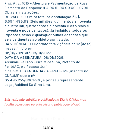
Proj. Ativ.: 1015 – Abertura e Pavimentação de Ruas.
Elemento de Despesa:
4.4.90.51.00.00.00
– 0706 –
Obras e Instalações.
DO VALOR – O valor total da contratação é R$
6.594.498
,99 (Seis milhões, quinhentos e noventa
e quatro mil, quatrocentos e noventa e oito reais e
noventa e nove centavos). Ja incluidos todos os
impostos, taxas e quaisquer outras despesas que
seja pertinentes ao objeto contratado.
DA VIGÊNCIA – O Contrato terá vigência de 12 (doze)
meses, início em:
08/01/2026 até 08/01/2027.
DATA DA ASSINATURA: 08/01/2026.
Assinam, Railson Ferreira da Silva, Prefeito de
Feijó/AC, e a Pessoa Jurí
dica, SOLU’S ENGENHARIA EIRELI – ME ,inscrito no
CNPJ/MF sob o nº
05.495.255
/0001-96 , e por seu representante
Legal, Valdinei Da Silva Lima.
Este texto não substitui o publicado no Diário Oficial, mas
facilita a pesquisa para localizar a publicação oficial.
Número do Diário:
14184