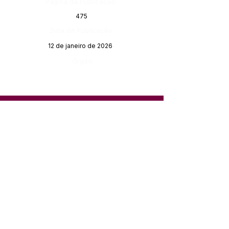
Página da Publicação:
475
Data da Publicação:
12 de janeiro de 2026
Órgão:
SERVIÇO DE ATENDIMENTO AO 
CIDADÃO (SIC) E OUVIDORIA
Prefeitura de Feijó - Estado do 
Acre