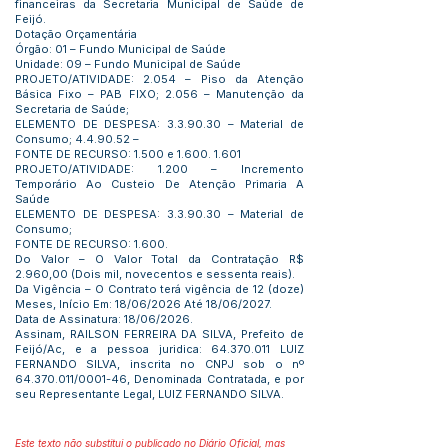
financeiras da Secretaria Municipal de Saúde de
Feijó.
Dotação Orçamentária
Órgão: 01 – Fundo Municipal de Saúde
Unidade: 09 – Fundo Municipal de Saúde
PROJETO/ATIVIDADE: 2.054 – Piso da Atenção
Básica Fixo – PAB FIXO; 2.056 – Manutenção da
Secretaria de Saúde;
ELEMENTO DE DESPESA: 3.3.90.30 – Material de
Consumo; 4.4.90.52 –
FONTE DE RECURSO: 1.500 e
1.600. 1.601
PROJETO/ATIVIDADE: 1.200 – Incremento
Temporário Ao Custeio De Atenção Primaria A
Saúde
ELEMENTO DE DESPESA: 3.3.90.30 – Material de
Consumo;
FONTE DE RECURSO: 1.600.
Do Valor – O Valor Total da Contratação R$
2.960,00 (Dois mil, novecentos e sessenta reais).
Da Vigência – O Contrato terá vigência de 12 (doze)
Meses, Início Em: 18/06/2026 Até 18/06/2027.
Data de Assinatura: 18/06/2026.
Assinam, RAILSON FERREIRA DA SILVA, Prefeito de
Feijó/Ac, e a pessoa juridica:
64.370.011
LUIZ
FERNANDO SILVA, inscrita no CNPJ sob o nº
64.370.011
/0001-46, Denominada Contratada, e por
seu Representante Legal, LUIZ FERNANDO SILVA.
Este texto não substitui o publicado no Diário Oficial, mas