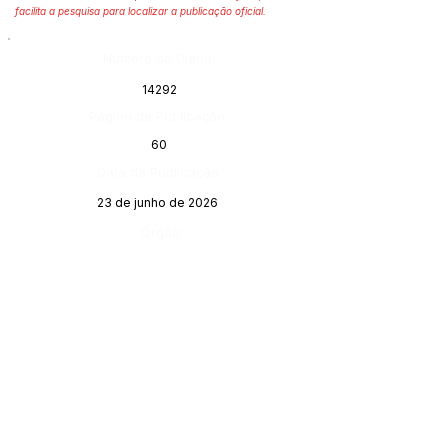
facilita a pesquisa para localizar a publicação oficial.
Número do Diário:
14292
Página da Publicação:
60
Data da Publicação:
23 de junho de 2026
Órgão: