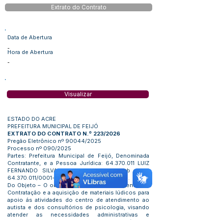
Extrato do Contrato
Data de Abertura
-
Hora de Abertura
-
Visualizar
ESTADO DO ACRE
PREFEITURA MUNICIPAL DE FEIJÓ
EXTRATO DO CONTRATO N.º 223/2026
Pregão Eletrônico nº 90044/2025
Processo nº 090/2025
Partes: Prefeitura Municipal de Feijó, Denominada
Contratante, e a Pessoa Jurídica:
64.370.011
LUIZ
FERNANDO SILVA, inscrita no CNPJ sob o nº
64.370.011
/0001-46 Denominada Contratada.
Do Objeto – O objeto do presente instrumento é a
Contratação e a aquisição de materiais lúdicos para
apoio ás atividades do centro de atendimento ao
autista e dos consultórios de psicologia, visando
atender as necessidades administrativas e