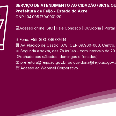
SERVIÇO DE ATENDIMENTO AO CIDADÃO (SIC) E O
Prefeitura de Feijó - Estado do Acre
CNPJ 04.005.179/0001-20
💻Acesso online: 
SIC 
| 
Fale Conosco
 | 
Ouvidoria
| 
Portal
📱Fone: +55 (68) 3463-2614 
🏢 Av. Plácido de Castro, 678, CEP 69.960-000, Centro, F
📅 Segunda a sexta, das 7h às 14h 
- com intervalo de 20
(Fechado aos sábados, domingos e feriados)
📧 
prefeitura@feijo.ac.gov.br
 ou 
ouvidoria@feijo.ac.gov.
📨 Acesso ao 
Webmail Corporativo