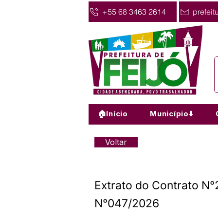
+55 68 3463 2614
prefeit
🏠Início
Município⬇️
Voltar
Extrato do Contrato 
N°047/2026