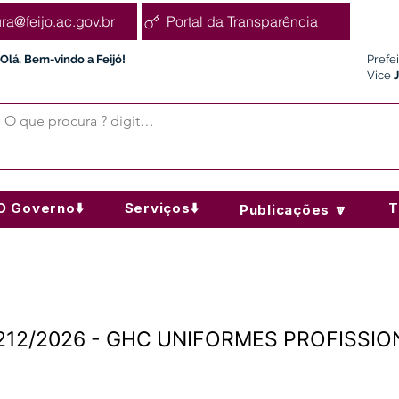
ura@feijo.ac.gov.br
Portal da Transparência
Olá, Bem-vindo a Feijó!
Prefe
Vice
O Governo⬇️
Serviços⬇️
T
Publicações 🔽
N°212/2026 - GHC UNIFORMES PROFISSIO