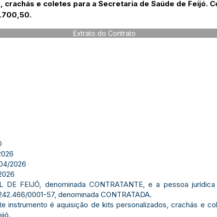
s, crachás e coletes para a Secretaria de Saúde de Feijó.
.700,50.
Extrato do Contrato
Ó
2026
04/2026
2026
 DE FEIJÓ, denominada CONTRATANTE, e a pessoa jurídi
10.242.466/0001-57, denominada CONTRATADA.
 instrumento é aquisição de kits personalizados, crachás e co
ijó.