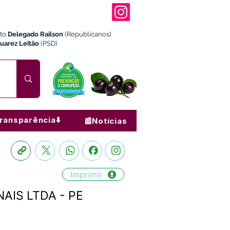
ito
Delegado Railson
(Republicanos)
Juarez Leitão
(PSD)
ransparência⬇️
📰Notícias
Imprimir
NAIS LTDA - PE