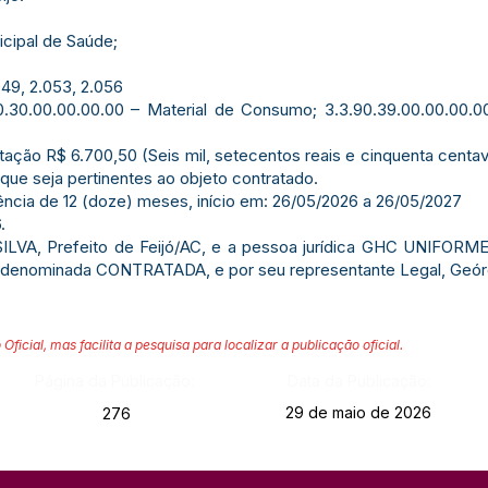
icipal de Saúde;
049, 2.053, 2.056
.30.00.00.00.00 – Material de Consumo; 3.3.90.39.00.00.00.0
tação R$ 6.700,50 (Seis mil, setecentos reais e cinquenta centav
que seja pertinentes ao objeto contratado.
ência de 12 (doze) meses, início em: 26/05/2026 a 26/05/2027
.
LVA, Prefeito de Feijó/AC, e a pessoa jurídica GHC UNIFORME
 denominada CONTRATADA, e por seu representante Legal, Geórgi
 Oficial, mas facilita a pesquisa para localizar a publicação oficial.
Página da Publicação:
Data da Publicação:
29 de maio de 2026
276