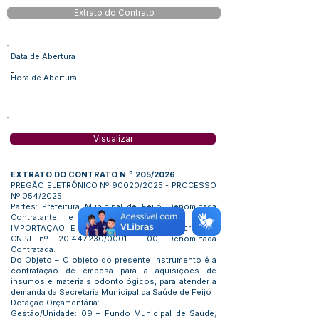
Extrato do Contrato
Data de Abertura
-
Hora de Abertura
-
Visualizar
EXTRATO DO CONTRATO N.º 205/2026
PREGÃO ELETRÔNICO Nº 90020/2025 - PROCESSO
Nº 054/2025
Partes: Prefeitura Municipal de Feijó, Denominada
Contratante, e a Pessoa Jurídica: D. F. S
IMPORTAÇÃO E EXPORTAÇÃO LTDA, inscrita no
CNPJ nº.
20.447.230
/0001 - 00, Denominada
Contratada.
Do Objeto – O objeto do presente instrumento é a
contratação de empesa para a aquisições de
insumos e materiais odontológicos, para atender à
demanda da Secretaria Municipal da Saúde de Feijó
Dotação Orçamentária:
Gestão/Unidade: 09 – Fundo Municipal de Saúde;