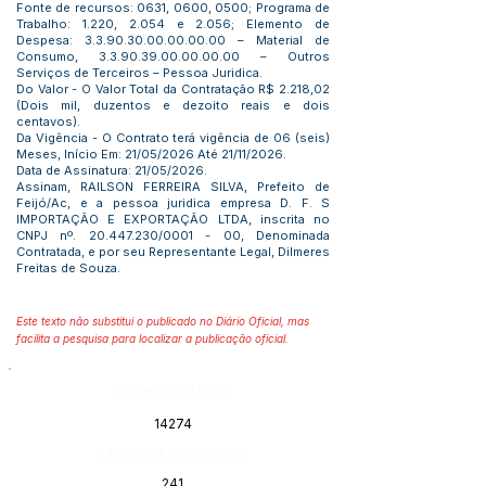
Fonte de recursos: 0631, 0600, 0500; Programa de
Trabalho: 1.220, 2.054 e 2.056; Elemento de
Despesa:
3.3.90.30.00.00.00.00
– Material de
Consumo,
3.3.90.39.00.00.00.00
– Outros
Serviços de Terceiros – Pessoa Juridica.
Do Valor - O Valor Total da Contratação R$ 2.218,02
(Dois mil, duzentos e dezoito reais e dois
centavos).
Da Vigência - O Contrato terá vigência de 06 (seis)
Meses, Início Em: 21/05/2026 Até 21/11/2026.
Data de Assinatura: 21/05/2026.
Assinam, RAILSON FERREIRA SILVA, Prefeito de
Feijó/Ac, e a pessoa juridica empresa D. F. S
IMPORTAÇÃO E EXPORTAÇÃO LTDA, inscrita no
CNPJ nº.
20.447.230
/0001 - 00, Denominada
Contratada, e por seu Representante Legal, Dilmeres
Freitas de Souza.
Este texto não substitui o publicado no Diário Oficial, mas
facilita a pesquisa para localizar a publicação oficial.
Número do Diário:
14274
Página da Publicação:
241