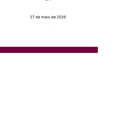
Data da Publicação:
27 de maio de 2026
Órgão:
SERVIÇO DE ATENDIMENTO AO 
CIDADÃO (SIC) E OUVIDORIA
Prefeitura de Feijó - Estado do 
Acre
CNPJ 04.005.179/0001-20