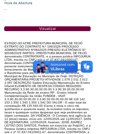
-
Hora de Abertura
-
Visualizar
ESTADO DO ACRE PREFEITURA MUNICIPAL DE FEIJÓ
EXTRATO DO CONTRATO N.º 196/2026 PROCESSO
ADMINISTRATIVO N°0842025 PREGÃO ELETRÔNICO N°
90038/2026 PARTES: PREFEITURA MUNICIPAL DE FEIJÓ,
denominada CONTRATANTE, e a pessoa jurídica INFOJURUA
LTDA, inscrita no CNPJ sob o nº 37.837.041/000147,
denominada CONTRATADA. DO OBJETO – O objeto do
presente instrumento é a Contratação de Empesa
fornecimento de Materiais Pedagógicos, Materiais Esportivos
e Bandeiras para atender as demandas da Secretaria
Municipal de Educação no Municipio de Feijó. DOTAÇÃO
ORÇAMENTÁRIA PROJETO/ ATIVIDADE 1.078 2.011 2.012
2.087 DESCRIÇÃO Salário Educação Manutenção do Ensino
Infantil ELEMENTO DE DESPESA CÓDIGO REDUZIDO
RECURSO 3.3.90.30.00.00.00.00 3.3.90.30.00.00.00.00
Manutenção da Rede de ensino RP - Ensino Infantil
Complementação da União FUNDEB - VAAT
3.3.90.30.00.00.00.00 3.3.90.30.00.00.00.00 98 116 142
153 1.550 1.540 1.500 1.542 DO VALOR - O valor total da
contratação R$ 135.540,00 (Cento e trinta e cinco mil,
quinhentos e quarenta reais). Ja incluidos todos os impostos,
taxas e quaisquer outras despesas que seja pertinentes ao
objeto contratado. DA VIGÊNCIA - O Contrato terá vigência de
12 (doze) meses, início em: 12/05/2026 até 12/05/2027. DATA
DE ASSINATURA: 12/05/2026. Assinam, JOSÉ JUAREZ
LEITÃO DOS SANTOS, Prefeito em exercício de Feijó/AC, e a
Pessoa Juridica empresa INFOJURUA LTDA, inscrita no CNPJ
sob o nº 37.837.041/0001-47, denominada CONTRATADA, e