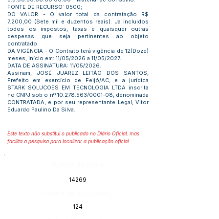
FONTE DE RECURSO: 0500;
DO VALOR - O valor total da contratação R$
7.200,00 (Sete mil e duzentos reais). Ja incluidos
todos os impostos, taxas e quaisquer outras
despesas que seja pertinentes ao objeto
contratado.
DA VIGÊNCIA - O Contrato terá vigência de 12(Doze)
meses, início em: 11/05/2026 a 11/05/2027.
DATA DE ASSINATURA: 11/05/2026.
Assinam, JOSÉ JUAREZ LEITÃO DOS SANTOS,
Prefeito em exercício de Feijó/AC, e a jurídica
STARK SOLUCOES EM TECNOLOGIA LTDA inscrita
no CNPJ sob o nº
10.278.563
/0001-08, denominada
CONTRATADA, e por seu representante Legal, Vitor
Eduardo Paulino Da Silva.
Este texto não substitui o publicado no Diário Oficial, mas
facilita a pesquisa para localizar a publicação oficial.
Número do Diário:
14269
Página da Publicação:
124