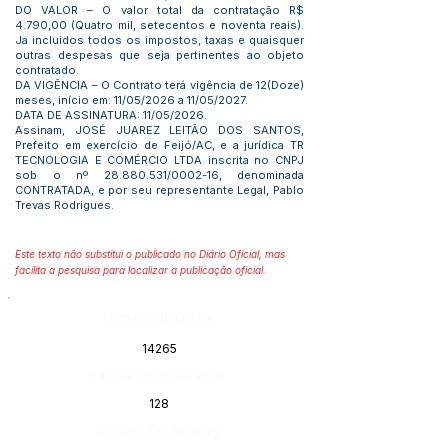
DO VALOR – O valor total da contratação R$
4.790,00 (Quatro mil, setecentos e noventa reais).
Ja incluidos todos os impostos, taxas e quaisquer
outras despesas que seja pertinentes ao objeto
contratado.
DA VIGÊNCIA – O Contrato terá vigência de 12(Doze)
meses, início em: 11/05/2026 a 11/05/2027.
DATA DE ASSINATURA: 11/05/2026.
Assinam, JOSÉ JUAREZ LEITÃO DOS SANTOS,
Prefeito em exercício de Feijó/AC, e a jurídica TR
TECNOLOGIA E COMÉRCIO LTDA inscrita no CNPJ
sob o nº
28.880.531
/0002-16, denominada
CONTRATADA, e por seu representante Legal, Pablo
Trevas Rodrigues.
Este texto não substitui o publicado no Diário Oficial, mas
facilita a pesquisa para localizar a publicação oficial.
Número do Diário:
14265
Página da Publicação:
128
Data da Publicação: