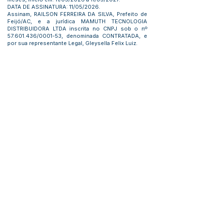
DATA DE ASSINATURA: 11/05/2026.
Assinam, RAILSON FERREIRA DA SILVA, Prefeito de
Feijó/AC, e a jurídica MAMUTH TECNOLOGIA
DISTRIBUIDORA LTDA inscrita no CNPJ sob o nº
57.601.436
/0001-53, denominada CONTRATADA, e
por sua representante Legal, Gleysella Felix Luiz.
Este texto não substitui o publicado no Diário Oficial, mas
facilita a pesquisa para localizar a publicação oficial.
Número do Diário:
14265
Página da Publicação:
125
Data da Publicação:
14 de maio de 2026
Órgão: