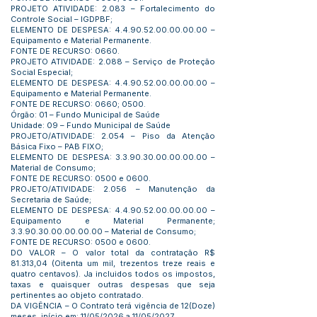
PROJETO ATIVIDADE: 2.083 – Fortalecimento do
Controle Social – IGDPBF;
ELEMENTO DE DESPESA:
4.4.90.52.00.00.00.00
–
Equipamento e Material Permanente.
FONTE DE RECURSO: 0660.
PROJETO ATIVIDADE: 2.088 – Serviço de Proteção
Social Especial;
ELEMENTO DE DESPESA:
4.4.90.52.00.00.00.00
–
Equipamento e Material Permanente.
FONTE DE RECURSO: 0660; 0500.
Órgão: 01 – Fundo Municipal de Saúde
Unidade: 09 – Fundo Municipal de Saúde
PROJETO/ATIVIDADE: 2.054 – Piso da Atenção
Básica Fixo – PAB FIXO;
ELEMENTO DE DESPESA:
3.3.90.30.00.00.00.00
–
Material de Consumo;
FONTE DE RECURSO: 0500 e 0600.
PROJETO/ATIVIDADE: 2.056 – Manutenção da
Secretaria de Saúde;
ELEMENTO DE DESPESA:
4.4.90.52.00.00.00.00
–
Equipamento e Material Permanente;
3.3.90.30.00.00.00.00
– Material de Consumo;
FONTE DE RECURSO: 0500 e 0600.
DO VALOR – O valor total da contratação R$
81.313,04 (Oitenta um mil, trezentos treze reais e
quatro centavos). Ja incluidos todos os impostos,
taxas e quaisquer outras despesas que seja
pertinentes ao objeto contratado.
DA VIGÊNCIA – O Contrato terá vigência de 12(Doze)
meses, início em: 11/05/2026 a 11/05/2027.