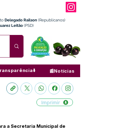
ito
Delegado Railson
(Republicanos)
Juarez Leitão
(PSD)
ransparência⬇️
📰Notícias
Imprimir
ra a Secretaria Municipal de