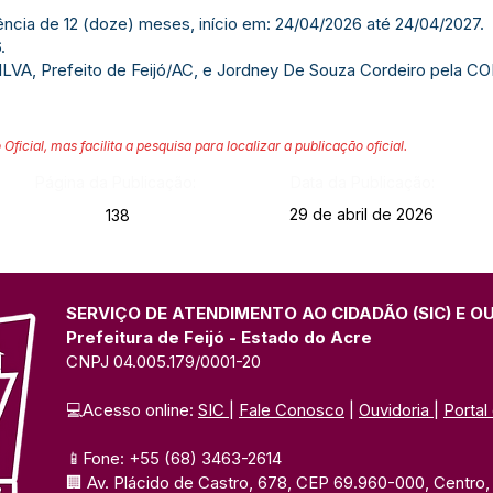
ncia de 12 (doze) meses, início em: 24/04/2026 até 24/04/2027.
.
VA, Prefeito de Feijó/AC, e Jordney De Souza Cordeiro pela 
 Oficial, mas facilita a pesquisa para localizar a publicação oficial.
Página da Publicação:
Data da Publicação:
29 de abril de 2026
138
SERVIÇO DE ATENDIMENTO AO CIDADÃO (SIC) E O
Prefeitura de Feijó - Estado do Acre
CNPJ 04.005.179/0001-20
💻Acesso online: 
SIC 
| 
Fale Conosco
 | 
Ouvidoria
| 
Portal
📱Fone: +55 (68) 3463-2614 
🏢 Av. Plácido de Castro, 678, CEP 69.960-000, Centro, F