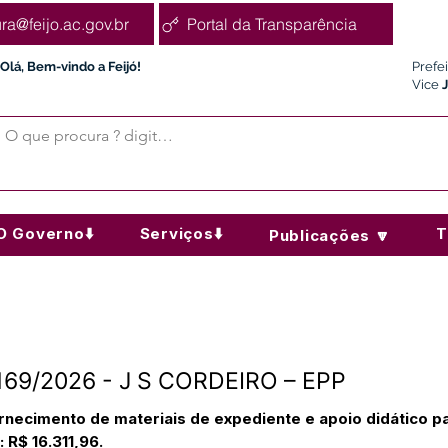
ura@feijo.ac.gov.br
Portal da Transparência
Olá, Bem-vindo a Feijó!
Prefe
Vice
O Governo⬇️
Serviços⬇️
T
Publicações 🔽
°169/2026 - J S CORDEIRO – EPP
necimento de materiais de expediente e apoio didático pa
: R$ 16.311,96.