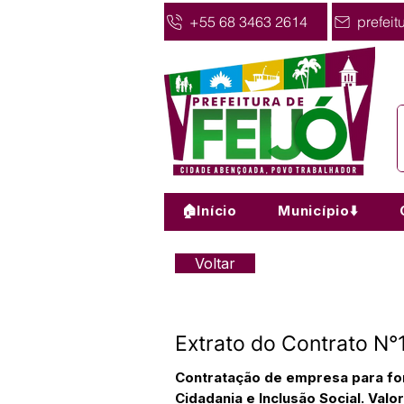
+55 68 3463 2614
prefeit
🏠Início
Município⬇️
Voltar
Extrato do Contrato N
Contratação de empresa para for
Cidadania e Inclusão Social. Valor