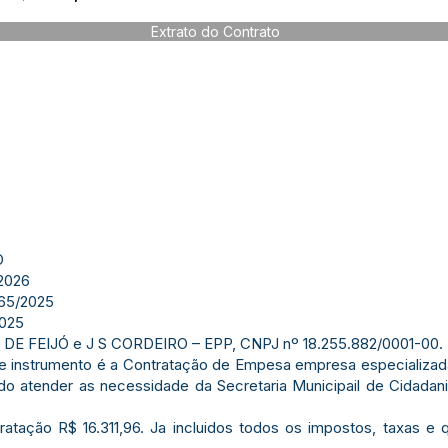
Extrato do Contrato
Ó
2026
65/2025
025
E FEIJÓ e J S CORDEIRO – EPP, CNPJ nº 18.255.882/0001-00.
 instrumento é a Contratação de Empesa empresa especializada
ndo atender as necessidade da Secretaria Municipail de Cidadani
atação R$ 16.311,96. Ja incluidos todos os impostos, taxas e 