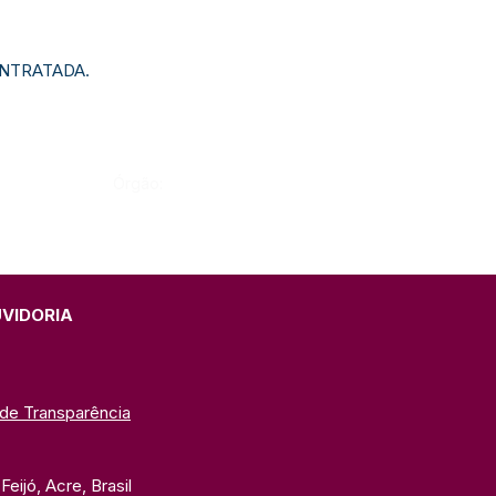
CONTRATADA.
Órgão:
UVIDORIA
 de Transparência
eijó, Acre, Brasil