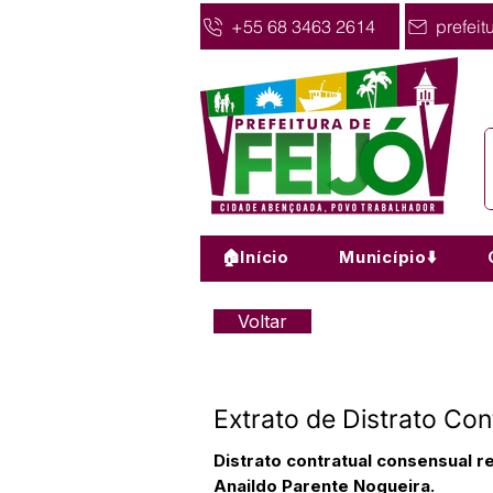
+55 68 3463 2614
prefeit
🏠Início
Município⬇️
Voltar
Extrato de Distrato C
Distrato contratual consensual r
Anaildo Parente Nogueira.