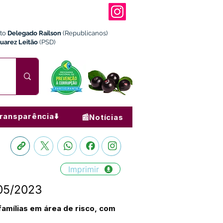
ito
Delegado Railson
(Republicanos)
Juarez Leitão
(PSD)
ransparência⬇️
📰Notícias
Imprimir
005/2023
famílias em área de risco, com