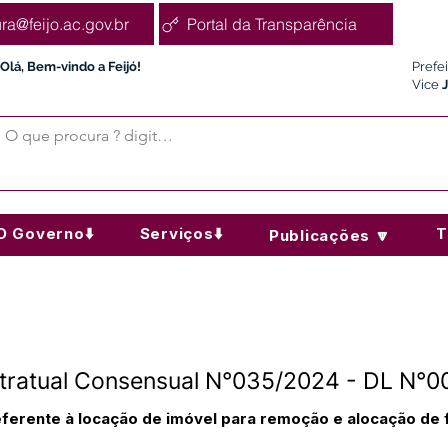
ura@feijo.ac.gov.br
Portal da Transparência
Olá, Bem-vindo a Feijó!
Prefe
Vice
O Governo⬇️
Serviços⬇️
T
Publicações 🔽
ontratual Consensual N°035/2024 - DL N°
eferente à locação de imóvel para remoção e alocação de 