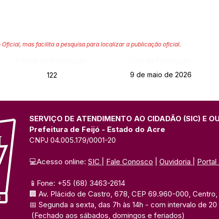
 Oficial, mas facilita a pesquisa para localizar a publicação oficial.
Página da Publicação:
Data da Publicação:
9 de maio de 2026
122
SERVIÇO DE ATENDIMENTO AO CIDADÃO (SIC) E O
Prefeitura de Feijó - Estado do Acre
CNPJ 04.005.179/0001-20
💻Acesso online: 
SIC 
| 
Fale Conosco
 | 
Ouvidoria
| 
Portal
📱Fone: +55 (68) 3463-2614 
🏢 Av. Plácido de Castro, 678, CEP 69.960-000, Centro, F
📅 Segunda a sexta, das 7h às 14h 
- com intervalo de 20
(Fechado aos sábados, domingos e feriados)