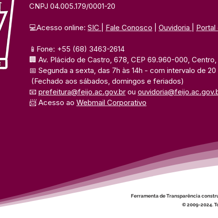
CNPJ 04.005.179/0001-20
💻Acesso online: 
SIC 
| 
Fale Conosco
 | 
Ouvidoria
| 
Portal
📱Fone: +55 (68) 3463-2614 
🏢 Av. Plácido de Castro, 678, CEP 69.960-000, Centro, F
📅 Segunda a sexta, das 7h às 14h 
- com intervalo de 20
(Fechado aos sábados, domingos e feriados)
📧 
prefeitura@feijo.ac.gov.br
 ou 
ouvidoria@feijo.ac.gov.
📨 Acesso ao 
Webmail Corporativo
Ferramenta de Transparência constr
© 2009-2024. To