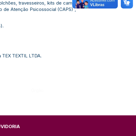
lchões, travesseiros, kits de cama,
ro de Atenção Psicossocial (CAPS) ,
).
ca TEX TEXTIL LTDA.
Órgão:
UVIDORIA