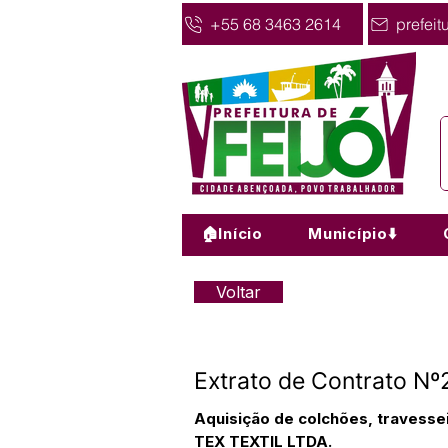
+55 68 3463 2614
prefeit
🏠Início
Município⬇️
Voltar
Extrato de Contrato N
Aquisição de colchões, travessei
TEX TEXTIL LTDA.