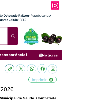
ito
Delegado Railson
(Republicanos)
Juarez Leitão
(PSD)
ransparência⬇️
📰Notícias
Imprimir
/2026
 Municipal de Saúde. Contratada: