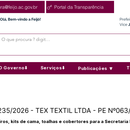
ura@feijo.ac.gov.br
Portal da Transparência
Olá, Bem-vindo a Feijó!
Prefe
Vice
O Governo⬇️
Serviços⬇️
T
Publicações 🔽
º235/2026 - TEX TEXTIL LTDA - PE Nº063
ros, kits de cama, toalhas e cobertores para a Secretaria