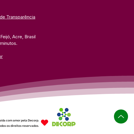
 de Transparência
eijó, Acre, Brasil
 minutos. 
br
uída com amor pela Decorp.
dos os direitos reservados.