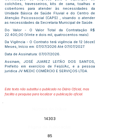
colchões, travesseiros, kits de cama, toalhas e
cobertores para atender às necessidades da
Unidade Básica de Saúde Fluvial e do Centro de
Atenção Psicossocial (CAPS) , visando o atender
as necessidades da Secretaria Municipal de Saúde.
Do Valor - O Valor Total da Contratação R$
22.400,00 (Vinte e dois mil, quatrocentos reais).
Da Vigência - O Contrato terá vigência de 12 (doze)
Meses, Início em: 07/07/2026 Até 07/07/2027.
Data de Assinatura: 07/07/2026.
Assinam, JOSÉ JUAREZ LEITÃO DOS SANTOS,
Prefeito em exercício de Feijó/Ac, e a pessoa
juridica JV MEDIC COMÉRCIO E SERVIÇOS LTDA.
Este texto não substitui o publicado no Diário Oficial, mas
facilita a pesquisa para localizar a publicação oficial.
Número do Diário:
14303
Página da Publicação:
85