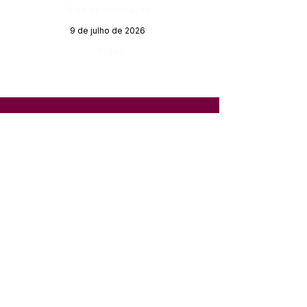
Data da Publicação:
9 de julho de 2026
Órgão:
SERVIÇO DE ATENDIMENTO AO 
CIDADÃO (SIC) E OUVIDORIA
Prefeitura de Feijó - Estado do 
Acre
CNPJ 04.005.179/0001-20