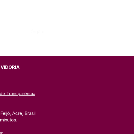
Órgão:
UVIDORIA
 de Transparência
eijó, Acre, Brasil
 minutos. 
br