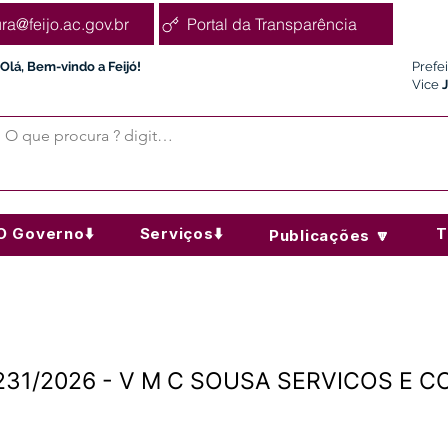
ura@feijo.ac.gov.br
Portal da Transparência
Olá, Bem-vindo a Feijó!
Prefe
Vice
O Governo⬇️
Serviços⬇️
T
Publicações 🔽
Nº231/2026 - V M C SOUSA SERVICOS E 