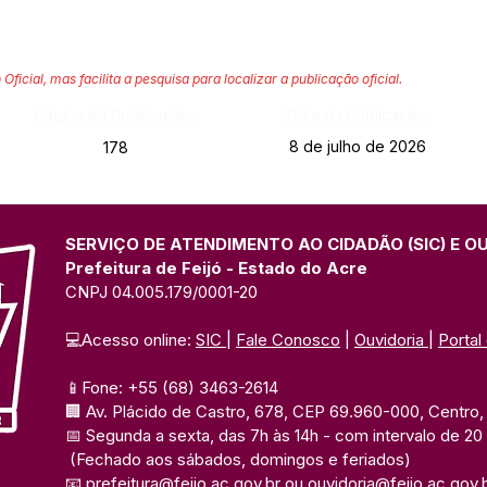
 Oficial, mas facilita a pesquisa para localizar a publicação oficial.
Página da Publicação:
Data da Publicação:
8 de julho de 2026
178
SERVIÇO DE ATENDIMENTO AO CIDADÃO (SIC) E O
Prefeitura de Feijó - Estado do Acre
CNPJ 04.005.179/0001-20
💻Acesso online: 
SIC 
| 
Fale Conosco
 | 
Ouvidoria
| 
Portal
📱Fone: +55 (68) 3463-2614 
🏢 Av. Plácido de Castro, 678, CEP 69.960-000, Centro, F
📅 Segunda a sexta, das 7h às 14h 
- com intervalo de 20
(Fechado aos sábados, domingos e feriados)
📧 
prefeitura@feijo.ac.gov.br
 ou 
ouvidoria@feijo.ac.gov.