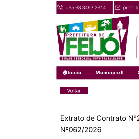
+55 68 3463 2614
prefeit
🏠Início
Município⬇️
Voltar
Extrato de Contrato 
Nº062/2026