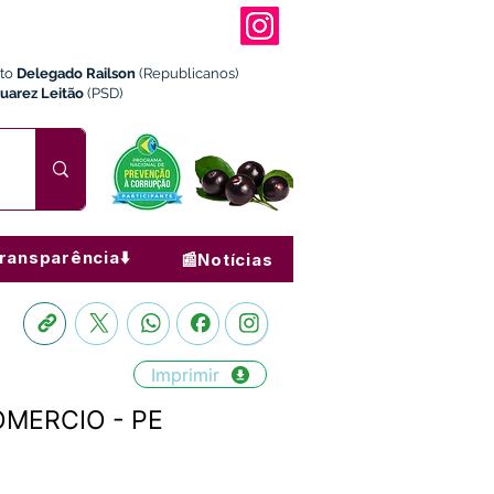
ito
Delegado Railson
(Republicanos)
Juarez Leitão
(PSD)
ransparência⬇️
📰Notícias
Imprimir
COMERCIO - PE