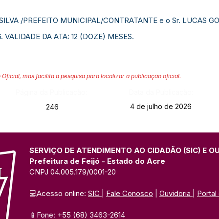
 SILVA /PREFEITO MUNICIPAL/CONTRATANTE e o Sr. LUCAS 
. VALIDADE DA ATA: 12 (DOZE) MESES.
 Oficial, mas facilita a pesquisa para localizar a publicação oficial.
Página da Publicação:
Data da Publicação:
4 de julho de 2026
246
SERVIÇO DE ATENDIMENTO AO CIDADÃO (SIC) E O
Prefeitura de Feijó - Estado do Acre
CNPJ 04.005.179/0001-20
💻Acesso online: 
SIC 
| 
Fale Conosco
 | 
Ouvidoria
| 
Portal
📱Fone: +55 (68) 3463-2614 