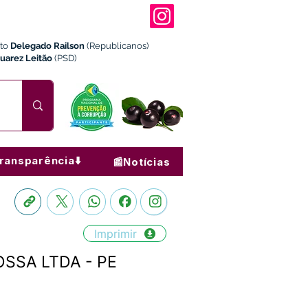
ito
Delegado Railson
(Republicanos)
Juarez Leitão
(PSD)
ransparência⬇️
📰Notícias
Imprimir
OSSA LTDA - PE