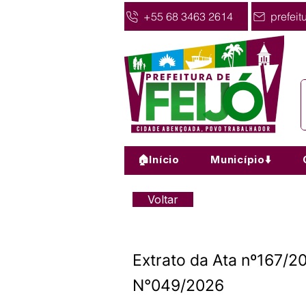
+55 68 3463 2614
prefeit
🏠Início
Município⬇️
Voltar
Extrato da Ata nº167
N°049/2026