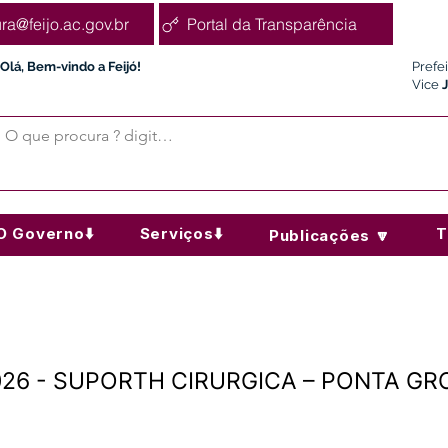
ura@feijo.ac.gov.br
Portal da Transparência
Olá, Bem-vindo a Feijó!
Prefe
Vice
O Governo⬇️
Serviços⬇️
T
Publicações 🔽
/2026 - SUPORTH CIRURGICA – PONTA GR