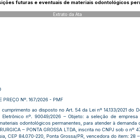
sições futuras e eventuais de materiais odontológicos pe
Extrato da Ata
Ó
 PREÇO Nº. 167/2026 - PMF
m cumprimento ao disposto no Art. 54 da Lei nº 14.133/2021 do 
 Eletrônico nº. 90049/2026 – Objeto: a seleção de empresa 
 materiais odontológicos permanentes, para atender à demanda 
URGICA – PONTA GROSSA LTDA, inscrita no CNPJ sob o nº 47.
ssia, CEP 84.070-220, Ponta Grossa/PR, vencedora do item: 28 – 