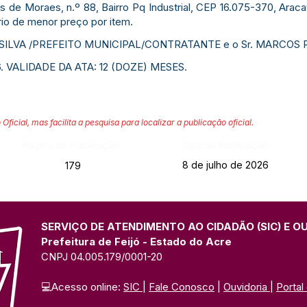
de Moraes, n.º 88, Bairro Pq Industrial, CEP 16.075-370, Araca
ério de menor preço por item.
 SILVA /PREFEITO MUNICIPAL/CONTRATANTE e o Sr. MARCOS
. VALIDADE DA ATA: 12 (DOZE) MESES.
 Oficial, mas facilita a pesquisa para localizar a publicação oficial.
Página da Publicação:
Data da Publicação:
8 de julho de 2026
179
SERVIÇO DE ATENDIMENTO AO CIDADÃO (SIC) E O
Prefeitura de Feijó - Estado do Acre
CNPJ 04.005.179/0001-20
💻Acesso online: 
SIC 
| 
Fale Conosco
 | 
Ouvidoria
| 
Portal