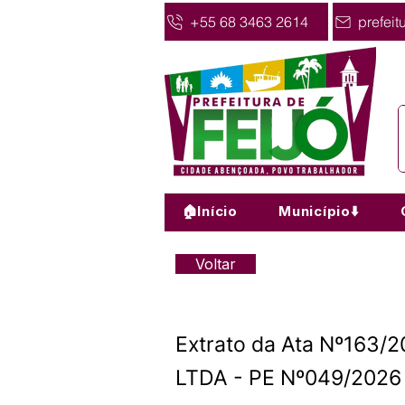
+55 68 3463 2614
prefeit
🏠Início
Município⬇️
Voltar
Extrato da Ata Nº163
LTDA - PE Nº049/2026