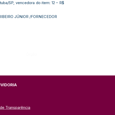
tuba/SP, vencedora do item: 12 – R$
 RIBEIRO JÚNIOR /FORNECEDOR
Órgão:
UVIDORIA
 de Transparência