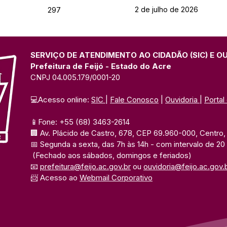
2 de julho de 2026
297
SERVIÇO DE ATENDIMENTO AO CIDADÃO (SIC) E O
Prefeitura de Feijó - Estado do Acre
CNPJ 04.005.179/0001-20
💻Acesso online: 
SIC 
| 
Fale Conosco
 | 
Ouvidoria
| 
Portal
📱Fone: +55 (68) 3463-2614 
🏢 Av. Plácido de Castro, 678, CEP 69.960-000, Centro, F
📅 Segunda a sexta, das 7h às 14h 
- com intervalo de 20
(Fechado aos sábados, domingos e feriados)
📧 
prefeitura@feijo.ac.gov.br
 ou 
ouvidoria@feijo.ac.gov.
📨 Acesso ao 
Webmail Corporativo