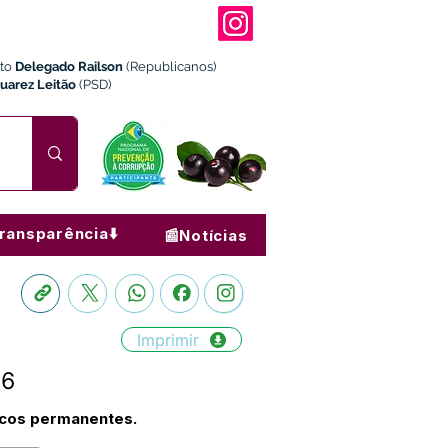
ito
Delegado Railson
(Republicanos)
Juarez Leitão
(PSD)
ransparência⬇️
📰Notícias
Imprimir
26
icos permanentes.