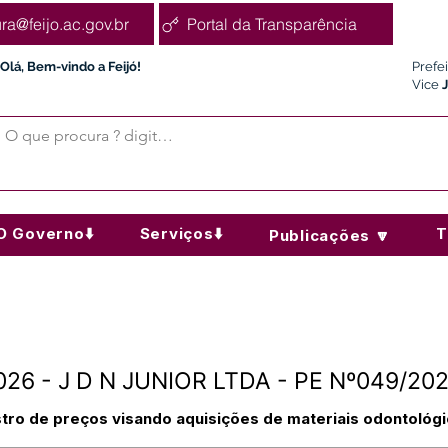
ura@feijo.ac.gov.br
Portal da Transparência
Olá, Bem-vindo a Feijó!
Prefe
Vice
O Governo⬇️
Serviços⬇️
T
Publicações 🔽
2026 - J D N JUNIOR LTDA - PE Nº049/20
tro de preços visando aquisições de materiais odontológ