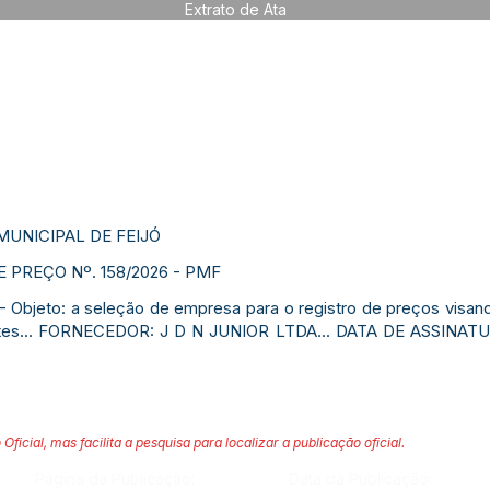
Extrato de Ata
MUNICIPAL DE FEIJÓ
 PREÇO Nº. 158/2026 - PMF
– Objeto: a seleção de empresa para o registro de preços visand
ntes... FORNECEDOR: J D N JUNIOR LTDA... DATA DE ASSINATU
 Oficial, mas facilita a pesquisa para localizar a publicação oficial.
Página da Publicação:
Data da Publicação: