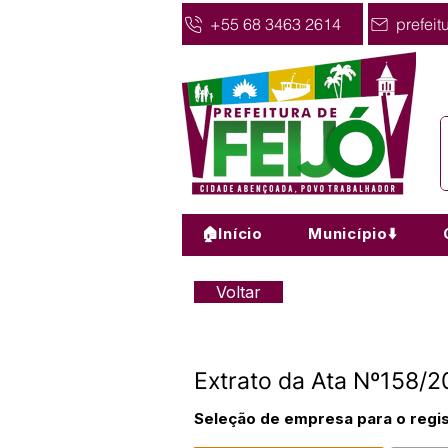
+55 68 3463 2614
prefeit
🏠Início
Município⬇️
Voltar
Extrato da Ata Nº158/
Seleção de empresa para o regis