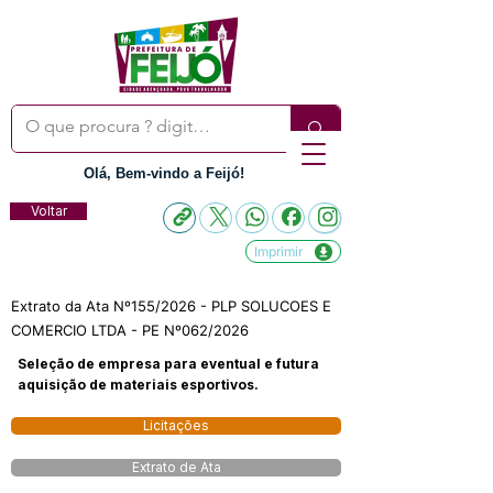
Olá, Bem-vindo a Feijó!
Voltar
Imprimir
Extrato da Ata Nº155/2026 - PLP SOLUCOES E
COMERCIO LTDA - PE Nº062/2026
Seleção de empresa para eventual e futura
aquisição de materiais esportivos.
Licitações
Extrato de Ata