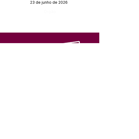
23 de junho de 2026
Órgão:
SERVIÇO DE ATENDIMENTO AO 
CIDADÃO (SIC) E OUVIDORIA
Prefeitura de Feijó - Estado do 
Acre
CNPJ 04.005.179/0001-20
💻Acesso online: 
SIC 
| 
Fale Conosco
 | 
Ouvidoria
| 
Portal de Transparência