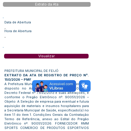
Extrato da Ata
Data de Abertura
-
Hora de Abertura
-
Visualizar
PREFEITURA MUNICIPAL DE FEIJÓ
EXTRATO DA ATA DE REGISTRO DE PREÇO Nº.
150/2026 – PMF
A Prefeitura Municipal de Feijó, em cumprimento ao
disposto no Art. 54 da Lei nº 14.133/2021 do
Decreto Federal nº 7.892/2013 e suas alterações, e
conforme o Pregão Eletrônico nº. 90051/2026 –
Objeto: A Seleção de empresa para eventual e futura
aquisição de materiais e insumos hospitalares para
a Secretaria Municipal de Saúde, especificado(s) no
item 1.1 do item 1. Condições Gerais da Contratação
Termo de Referência, anexo ao Edital do Pregão
Eletrônico nº. 90051/2026. FORNECEDOR: RMM
SPORTS COMERCIO DE PRODUTOS ESPORTIVOS