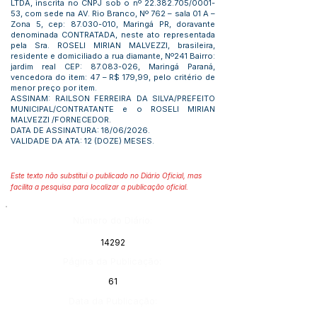
LTDA, inscrita no CNPJ sob o nº
22.382.705
/0001-
53, com sede na AV. Rio Branco, Nº 762 – sala 01 A –
Zona 5, cep:
87.030-010
, Maringá PR, doravante
denominada CONTRATADA, neste ato representada
pela Sra. ROSELI MIRIAN MALVEZZI, brasileira,
residente e domiciliado a rua diamante, Nº241 Bairro:
jardim real CEP:
87.083-026
, Maringá Paraná,
vencedora do item: 47 – R$ 179,99, pelo critério de
menor preço por item.
ASSINAM: RAILSON FERREIRA DA SILVA/PREFEITO
MUNICIPAL/CONTRATANTE e o ROSELI MIRIAN
MALVEZZI /FORNECEDOR.
DATA DE ASSINATURA: 18/06/2026.
VALIDADE DA ATA: 12 (DOZE) MESES.
Este texto não substitui o publicado no Diário Oficial, mas
facilita a pesquisa para localizar a publicação oficial.
Número do Diário:
14292
Página da Publicação:
61
Data da Publicação: