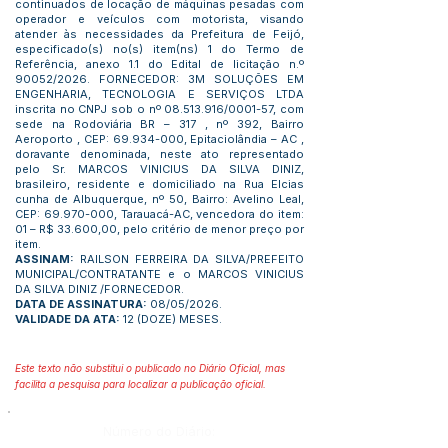
continuados de locação de máquinas pesadas com
operador e veículos com motorista, visando
atender às necessidades da Prefeitura de Feijó,
especificado(s) no(s) item(ns) 1 do Termo de
Referência, anexo 1.1 do Edital de licitação n.º
90052/2026. FORNECEDOR: 3M SOLUÇÕES EM
ENGENHARIA, TECNOLOGIA E SERVIÇOS LTDA
inscrita no CNPJ sob o nº
08.513.916
/0001-57, com
sede na Rodoviária BR – 317 , nº 392, Bairro
Aeroporto , CEP:
69.934-000
, Epitaciolândia – AC ,
doravante denominada, neste ato representado
pelo Sr. MARCOS VINICIUS DA SILVA DINIZ,
brasileiro, residente e domiciliado na Rua Elcias
cunha de Albuquerque, nº 50, Bairro: Avelino Leal,
CEP:
69.970-000
, Tarauacá-AC, vencedora do item:
01 – R$ 33.600,00, pelo critério de menor preço por
item.
ASSINAM:
RAILSON FERREIRA DA SILVA/PREFEITO
MUNICIPAL/CONTRATANTE e o MARCOS VINICIUS
DA SILVA DINIZ /FORNECEDOR.
DATA DE ASSINATURA:
08/05/2026.
VALIDADE DA ATA:
12 (DOZE) MESES.
Este texto não substitui o publicado no Diário Oficial, mas
facilita a pesquisa para localizar a publicação oficial.
Número do Diário: