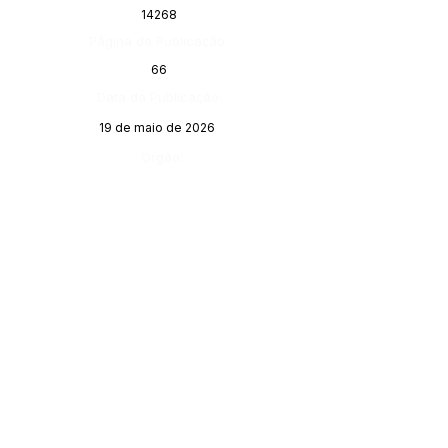
14268
Página da Publicação:
66
Data da Publicação:
19 de maio de 2026
Órgão:
SERVIÇO DE ATENDIMENTO AO 
CIDADÃO (SIC) E OUVIDORIA