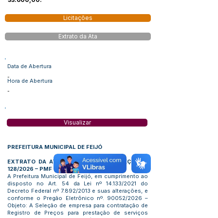
Licitações
Extrato da Ata
Data de Abertura
-
Hora de Abertura
-
Visualizar
PREFEITURA MUNICIPAL DE FEIJÓ
EXTRATO DA ATA DE REGISTRO DE PREÇO Nº.
128/2026 – PMF
A Prefeitura Municipal de Feijó, em cumprimento ao
disposto no Art. 54 da Lei nº 14.133/2021 do
Decreto Federal nº 7.892/2013 e suas alterações, e
conforme o Pregão Eletrônico nº. 90052/2026 –
Objeto: A Seleção de empresa para contratação de
Registro de Preços para prestação de serviços