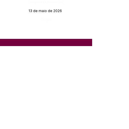
Data da Publicação:
13 de maio de 2026
Órgão:
SERVIÇO DE ATENDIMENTO AO 
CIDADÃO (SIC) E OUVIDORIA
Prefeitura de Feijó - Estado do 
Acre
CNPJ 04.005.179/0001-20