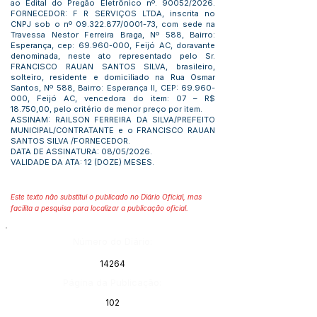
ao Edital do Pregão Eletrônico nº. 90052/2026.
FORNECEDOR: F R SERVIÇOS LTDA, inscrita no
CNPJ sob o nº
09.322.877
/0001-73, com sede na
Travessa Nestor Ferreira Braga, Nº 588, Bairro:
Esperança, cep:
69.960-000
, Feijó AC, doravante
denominada, neste ato representado pelo Sr.
FRANCISCO RAUAN SANTOS SILVA, brasileiro,
solteiro, residente e domiciliado na Rua Osmar
Santos, Nº 588, Bairro: Esperança II, CEP:
69.960-
000
, Feijó AC, vencedora do item: 07 – R$
18.750,00, pelo critério de menor preço por item.
ASSINAM: RAILSON FERREIRA DA SILVA/PREFEITO
MUNICIPAL/CONTRATANTE e o FRANCISCO RAUAN
SANTOS SILVA /FORNECEDOR.
DATA DE ASSINATURA: 08/05/2026.
VALIDADE DA ATA: 12 (DOZE) MESES.
Este texto não substitui o publicado no Diário Oficial, mas
facilita a pesquisa para localizar a publicação oficial.
Número do Diário:
14264
Página da Publicação:
102