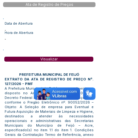
Ata de Registro de Preços
Data de Abertura
-
Hora de Abertura
-
Visualizar
PREFEITURA MUNICIPAL DE FEIJÓ
EXTRATO DA ATA DE REGISTRO DE PREÇO Nº.
127/2026 - PMF
A Prefeitura Municipal de Feijó, em cumprimento ao
disposto no Art. 54 da Lei nº 14.133/2021 do
Decreto Federal nº 7.892/2013 e suas alterações, e
conforme o Pregão Eletrônico nº. 90052/2026 –
Objeto: A Seleção de empresa para Eventual e
Futura Aquisição de Materiais de Limpeza e Higiene,
destinados a atender às necessidades
operacionais e administrativas das Secretarias
Municipais do Município de Feijó – Acre,
especificado(s) no item 1.1 do item 1. Condições
Gerais da Contratação Termo de Referência, anexo