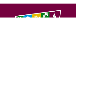
SERVIÇO DE ATENDIMENTO AO 
CIDADÃO (SIC) E OUVIDORIA
Prefeitura de Feijó - Estado do 
Acre
CNPJ 04.005.179/0001-20
💻Acesso online: 
SIC 
| 
Fale Conosco
 | 
Ouvidoria
| 
Portal de Transparência
📱Fone: +55 (68) 3463-2614 
🏢 Av. Plácido de Castro, 678, CEP 
69.960-000, Centro, Feijó, Acre, Brasil