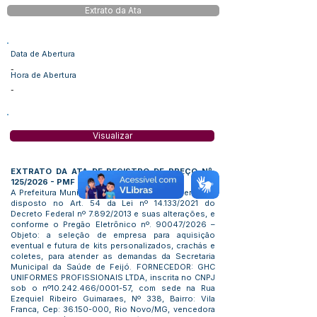
Extrato da Ata
Data de Abertura
-
Hora de Abertura
-
Visualizar
EXTRATO DA ATA DE REGISTRO DE PREÇO Nº.
125/2026 - PMF
A Prefeitura Municipal de Feijó, em cumprimento ao
disposto no Art. 54 da Lei nº 14.133/2021 do
Decreto Federal nº 7.892/2013 e suas alterações, e
conforme o Pregão Eletrônico nº. 90047/2026 –
Objeto: a seleção de empresa para aquisição
eventual e futura de kits personalizados, crachás e
coletes, para atender as demandas da Secretaria
Municipal da Saúde de Feijó. FORNECEDOR: GHC
UNIFORMES PROFISSIONAIS LTDA, inscrita no CNPJ
sob o nº10.242.466/0001-57, com sede na Rua
Ezequiel Ribeiro Guimaraes, Nº 338, Bairro: Vila
Franca, Cep:
36.150-000
, Rio Novo/MG, vencedora