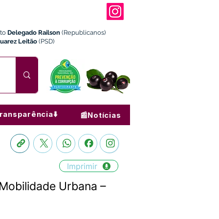
ito
Delegado Railson
(Republicanos)
Juarez Leitão
(PSD)
ransparência⬇️
📰Notícias
Imprimir
 Mobilidade Urbana –