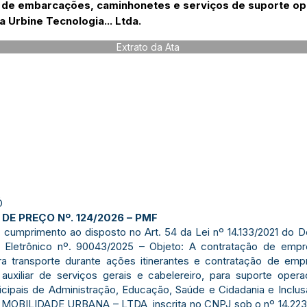
 de embarcações, caminhonetes e serviços de suporte oper
 Urbine Tecnologia... Ltda.
Extrato da Ata
Ó
DE PREÇO Nº. 124/2026 – PMF
m cumprimento ao disposto no Art. 54 da Lei nº 14.133/2021 do 
 Eletrônico nº. 90043/2025 – Objeto: A contratação de empr
 transporte durante ações itinerantes e contratação de emp
, auxiliar de serviços gerais e cabelereiro, para suporte oper
icipais de Administração, Educação, Saúde e Cidadania e Inc
BILIDADE URBANA – LTDA, inscrita no CNPJ sob o nº 14.223.