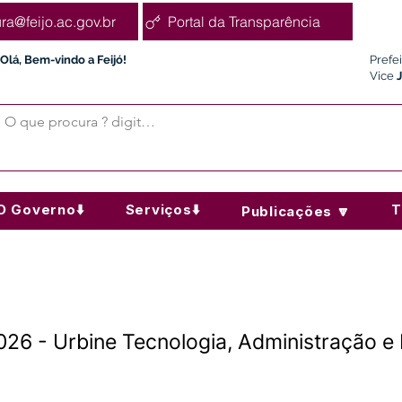
ura@feijo.ac.gov.br
Portal da Transparência
Olá, Bem-vindo a Feijó!
Prefe
Vice
O Governo⬇️
Serviços⬇️
T
Publicações 🔽
026 - Urbine Tecnologia, Administração e