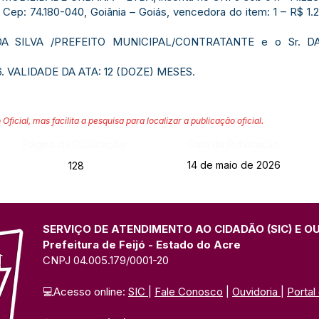
a, Cep: 74.180-040, Goiânia – Goiás, vencedora do item: 1 – R$ 1.
DA SILVA /PREFEITO MUNICIPAL/CONTRATANTE e o Sr.
. VALIDADE DA ATA: 12 (DOZE) MESES.
 Oficial, mas facilita a pesquisa para localizar a publicação oficial.
Página da Publicação:
Data da Publicação:
14 de maio de 2026
128
SERVIÇO DE ATENDIMENTO AO CIDADÃO (SIC) E O
Prefeitura de Feijó - Estado do Acre
CNPJ 04.005.179/0001-20
💻Acesso online: 
SIC 
| 
Fale Conosco
 | 
Ouvidoria
| 
Portal