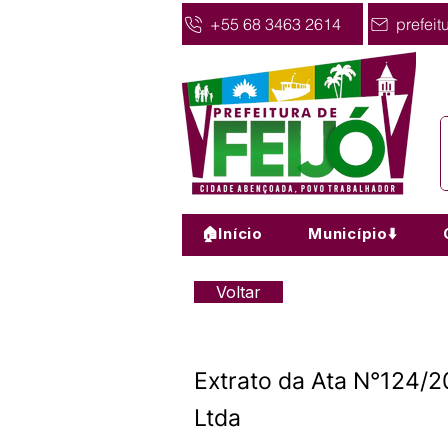
+55 68 3463 2614
prefeit
🏠Início
Município⬇️
Voltar
Extrato da Ata N°124/2
Ltda