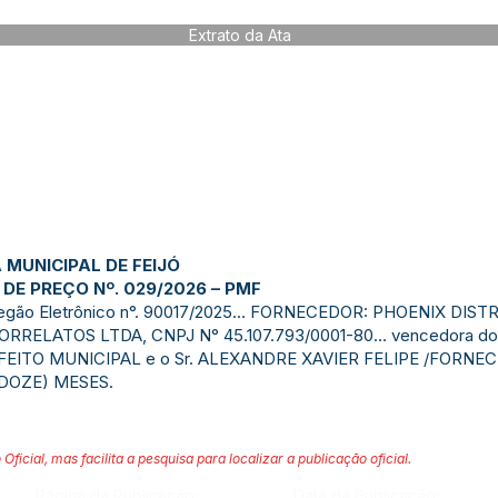
Extrato da Ata
 MUNICIPAL DE FEIJÓ
DE PREÇO Nº. 029/2026 – PMF
.. Pregão Eletrônico n°. 90017/2025... FORNECEDOR: PHOENIX 
LATOS LTDA, CNPJ N° 45.107.793/0001-80... vencedora do it
FEITO MUNICIPAL e o Sr. ALEXANDRE XAVIER FELIPE /FORNE
 (DOZE) MESES.
 Oficial, mas facilita a pesquisa para localizar a publicação oficial.
Página da Publicação:
Data da Publicação: