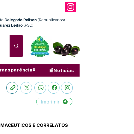
ito
Delegado Railson
(Republicanos)
Juarez Leitão
(PSD)
ransparência⬇️
📰Notícias
Imprimir
ARMACEUTICOS E CORRELATOS