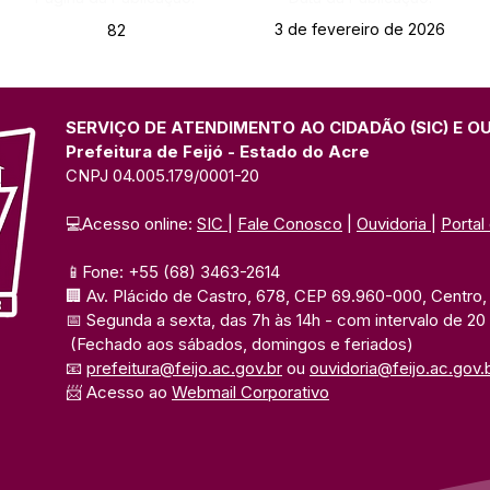
3 de fevereiro de 2026
82
SERVIÇO DE ATENDIMENTO AO CIDADÃO (SIC) E O
Prefeitura de Feijó - Estado do Acre
CNPJ 04.005.179/0001-20
💻Acesso online: 
SIC 
| 
Fale Conosco
 | 
Ouvidoria
| 
Portal
📱Fone: +55 (68) 3463-2614 
🏢 Av. Plácido de Castro, 678, CEP 69.960-000, Centro, F
📅 Segunda a sexta, das 7h às 14h 
- com intervalo de 20
(Fechado aos sábados, domingos e feriados)
📧 
prefeitura@feijo.ac.gov.br
 ou 
ouvidoria@feijo.ac.gov.
📨 Acesso ao 
Webmail Corporativo