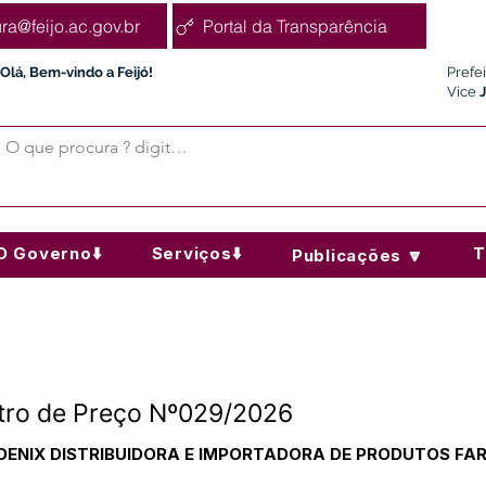
ura@feijo.ac.gov.br
Portal da Transparência
Olá, Bem-vindo a Feijó!
Prefe
Vice
O Governo⬇️
Serviços⬇️
T
Publicações 🔽
stro de Preço Nº029/2026
PHOENIX DISTRIBUIDORA E IMPORTADORA DE PRODUTOS F