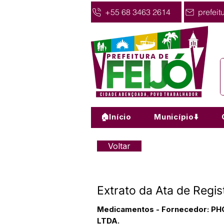
+55 68 3463 2614
prefeit
🏠Início
Município⬇️
Voltar
Extrato da Ata de Regi
Medicamentos - Fornecedor: 
LTDA.