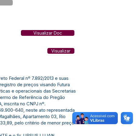
Visualizar Doc
Visualizar
reto Federal nº 7.892/2013 e suas
registro de preços visando Futura
ticas e operacionais das Secretarias
 Termo de Referência do Pregão
nscrita no CNPJ nº.
69.900-640, neste ato representada
Magalhães, Apartamento 03, Rio
133,89, pelo critério de menor preço
E e o Sr. URSUS LUJAN