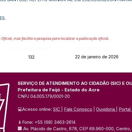
ES.
 Oficial, mas facilita a pesquisa para localizar a publicação oficial.
Página da Publicação:
Data da Publicação:
22 de janeiro de 2026
132
SERVIÇO DE ATENDIMENTO AO CIDADÃO (SIC) E O
Prefeitura de Feijó - Estado do Acre
CNPJ 04.005.179/0001-20
💻Acesso online: 
SIC 
| 
Fale Conosco
 | 
Ouvidoria
| 
Portal
📱Fone: +55 (68) 3463-2614 
🏢 Av. Plácido de Castro, 678, CEP 69.960-000, Centro, F