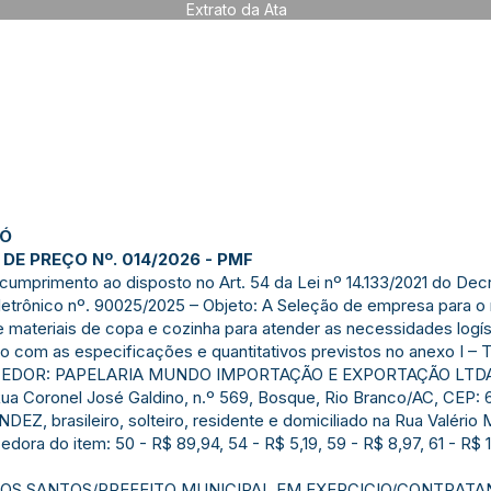
Extrato da Ata
JÓ
DE PREÇO Nº. 014/2026 - PMF
 cumprimento ao disposto no Art. 54 da Lei nº 14.133/2021 do Dec
etrônico nº. 90025/2025 – Objeto: A Seleção de empresa para o 
e materiais de copa e cozinha para atender as necessidades logís
do com as especificações e quantitativos previstos no anexo I –
ECEDOR: PAPELARIA MUNDO IMPORTAÇÃO E EXPORTAÇÃO LTDA, i
ua Coronel José Galdino, n.º 569, Bosque, Rio Branco/AC, CEP: 
, brasileiro, solteiro, residente e domiciliado na Rua Valério 
ora do item: 50 - R$ 89,94, 54 - R$ 5,19, 59 - R$ 8,97, 61 - R$ 
DOS SANTOS/PREFEITO MUNICIPAL EM EXERCICIO/CONTRATANT