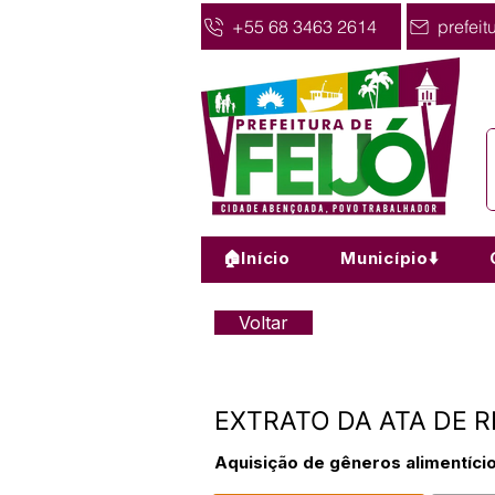
+55 68 3463 2614
prefeit
🏠Início
Município⬇️
Voltar
EXTRATO DA ATA DE R
Aquisição de gêneros alimentício