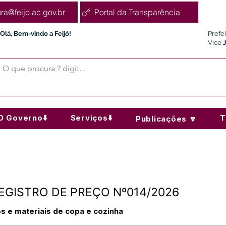
ura@feijo.ac.gov.br
Portal da Transparência
Olá, Bem-vindo a Feijó!
Prefe
Vice
O Governo⬇️
Serviços⬇️
T
Publicações 🔽
EGISTRO DE PREÇO Nº014/2026
s e materiais de copa e cozinha