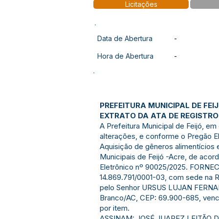
Licitações
Data de Abertura
-
Hora de Abertura
-
PREFEITURA MUNICIPAL DE FEI
EXTRATO DA ATA DE REGISTRO 
A Prefeitura Municipal de Feijó, em
alterações, e conforme o Pregão El
Aquisição de gêneros alimentícios 
Municipais de Feijó -Acre, de acor
Eletrônico nº 90025/2025. FORN
14.869.791/0001-03, com sede na R
pelo Senhor URSUS LUJAN FERNANDEZ
Branco/AC, CEP: 69.900-685, venced
por item.
ASSINAM: JOSÉ JUAREZ LEITÃO 