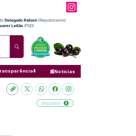
ito
Delegado Railson
(Republicanos)
Juarez Leitão
(PSD)
ransparência⬇️
📰Notícias
Imprimir