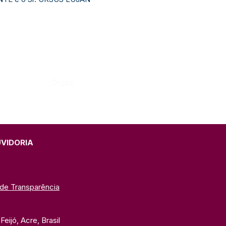
Órgão:
UVIDORIA
 de Transparência
eijó, Acre, Brasil