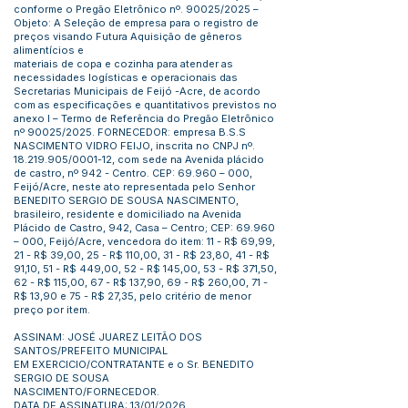
conforme o Pregão Eletrônico nº. 90025/2025 –
Objeto: A Seleção de empresa para o registro de
preços visando Futura Aquisição de gêneros
alimentícios e
materiais de copa e cozinha para atender as
necessidades logísticas e operacionais das
Secretarias Municipais de Feijó -Acre, de acordo
com as especificações e quantitativos previstos no
anexo I – Termo de Referência do Pregão Eletrônico
nº 90025/2025. FORNECEDOR: empresa B.S.S
NASCIMENTO VIDRO FEIJO, inscrita no CNPJ nº.
18.219.905/0001-12, com sede na Avenida plácido
de castro, nº 942 - Centro. CEP: 69.960 – 000,
Feijó/Acre, neste ato representada pelo Senhor
BENEDITO SERGIO DE SOUSA NASCIMENTO,
brasileiro, residente e domiciliado na Avenida
Plácido de Castro, 942, Casa – Centro; CEP: 69.960
– 000, Feijó/Acre, vencedora do item: 11 - R$ 69,99,
21 - R$ 39,00, 25 - R$ 110,00, 31 - R$ 23,80, 41 - R$
91,10, 51 - R$ 449,00, 52 - R$ 145,00, 53 - R$ 371,50,
62 - R$ 115,00, 67 - R$ 137,90, 69 - R$ 260,00, 71 -
R$ 13,90 e 75 - R$ 27,35, pelo critério de menor
preço por item.
ASSINAM: JOSÉ JUAREZ LEITÃO DOS
SANTOS/PREFEITO MUNICIPAL
EM EXERCICIO/CONTRATANTE e o Sr. BENEDITO
SERGIO DE SOUSA
NASCIMENTO/FORNECEDOR.
DATA DE ASSINATURA: 13/01/2026.