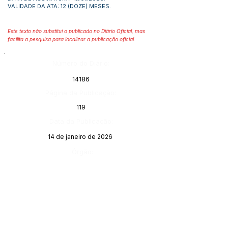
VALIDADE DA ATA: 12 (DOZE) MESES.
Este texto não substitui o publicado no Diário Oficial, mas
facilita a pesquisa para localizar a publicação oficial.
Número do Diário:
14186
Página da Publicação:
119
Data da Publicação:
14 de janeiro de 2026
Órgão: