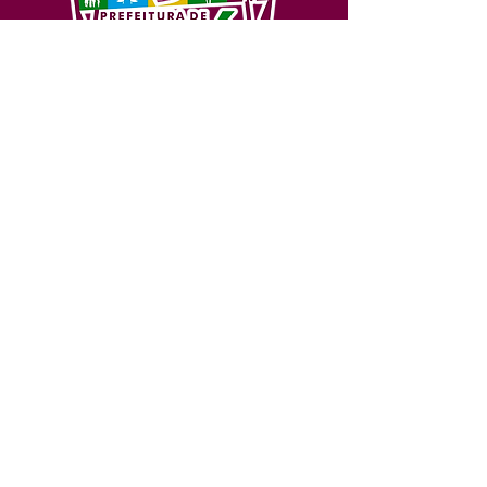
SERVIÇO DE ATENDIMENTO AO 
CIDADÃO (SIC) E OUVIDORIA
Prefeitura de Feijó - Estado do 
Acre
CNPJ 04.005.179/0001-20
💻Acesso online: 
SIC 
| 
Fale Conosco
 | 
Ouvidoria
| 
Portal de Transparência
📱Fone: +55 (68) 3463-2614 
🏢 Av. Plácido de Castro, 678, CEP 
69.960-000, Centro, Feijó, Acre, Brasil
📅 Segunda a sexta, das 7h às 14h 
- 
com intervalo de 20 minutos. 
(Fechado aos sábados, domingos e 