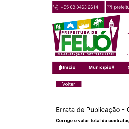
+55 68 3463 2614
prefeit
🏠Início
Município⬇️
Voltar
Errata de Publicação 
Corrige o valor total da contrat