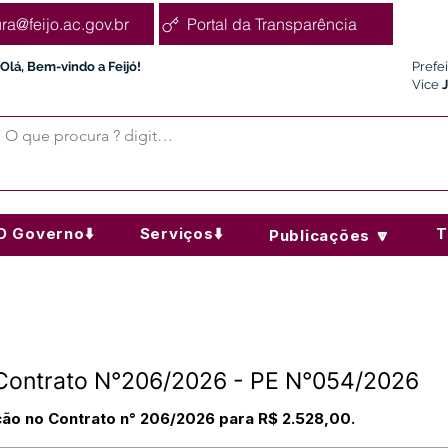
ura@feijo.ac.gov.br
Portal da Transparência
Olá, Bem-vindo a Feijó!
Prefe
Vice
O Governo⬇️
Serviços⬇️
T
Publicações 🔽
- Contrato N°206/2026 - PE N°054/2026
ação no Contrato n° 206/2026 para R$ 2.528,00.