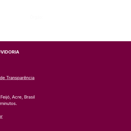
Órgão:
UVIDORIA
 de Transparência
eijó, Acre, Brasil
 minutos. 
br