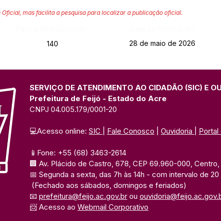
 Oficial, mas facilita a pesquisa para localizar a publicação oficial.
Página da Publicação:
Data da Publicação:
28 de maio de 2026
140
SERVIÇO DE ATENDIMENTO AO CIDADÃO (SIC) E O
Prefeitura de Feijó - Estado do Acre
CNPJ 04.005.179/0001-20
💻Acesso online: 
SIC 
| 
Fale Conosco
 | 
Ouvidoria
| 
Portal
📱Fone: +55 (68) 3463-2614 
🏢 Av. Plácido de Castro, 678, CEP 69.960-000, Centro, F
📅 Segunda a sexta, das 7h às 14h 
- com intervalo de 20
(Fechado aos sábados, domingos e feriados)
📧 
prefeitura@feijo.ac.gov.br
 ou 
ouvidoria@feijo.ac.gov.
📨 Acesso ao 
Webmail Corporativo