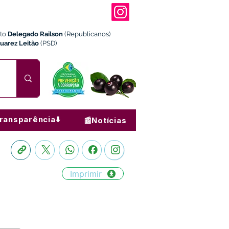
ito
Delegado Railson
(Republicanos)
Juarez Leitão
(PSD)
ransparência⬇️
📰Notícias
Imprimir