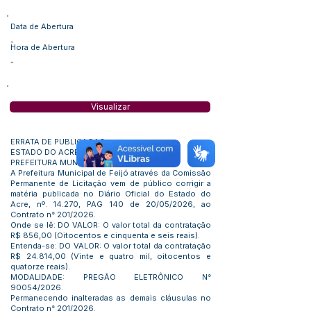
Data de Abertura
-
Hora de Abertura
-
Visualizar
ERRATA DE PUBLICAÇAO
ESTADO DO ACRE
PREFEITURA MUNICIPAL DE FEIJÓ
A Prefeitura Municipal de Feijó através da Comissão
Permanente de Licitação vem de público corrigir a
matéria publicada no Diário Oficial do Estado do
Acre, nº. 14.270, PAG 140 de 20/05/2026, ao
Contrato n° 201/2026.
Onde se lê: DO VALOR: O valor total da contratação
R$ 856,00 (Oitocentos e cinquenta e seis reais).
Entenda-se: DO VALOR: O valor total da contratação
R$ 24.814,00 (Vinte e quatro mil, oitocentos e
quatorze reais).
MODALIDADE: PREGÃO ELETRÔNICO N°
90054/2026.
Permanecendo inalteradas as demais cláusulas no
Contrato n° 201/2026.