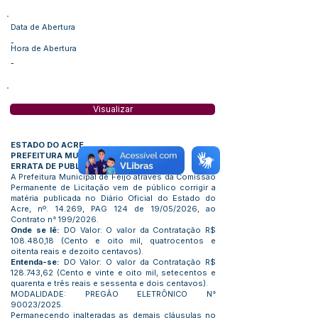
Data de Abertura
-
Hora de Abertura
-
Visualizar
ESTADO DO ACRE
PREFEITURA MUNICIPAL DE FEIJÓ
ERRATA DE PUBLICAÇÃO
A Prefeitura Municipal de Feijó através da Comissão
Permanente de Licitação vem de público corrigir a
matéria publicada no Diário Oficial do Estado do
Acre, nº. 14.269, PAG 124 de 19/05/2026, ao
Contrato n° 199/2026.
Onde se lê:
DO Valor: O valor da Contratação R$
108.480,18 (Cento e oito mil, quatrocentos e
oitenta reais e dezoito centavos).
Entenda-se:
DO Valor: O valor da Contratação R$
128.743,62 (Cento e vinte e oito mil, setecentos e
quarenta e três reais e sessenta e dois centavos).
MODALIDADE: PREGÃO ELETRÔNICO N°
90023/2025.
Permanecendo inalteradas as demais cláusulas no