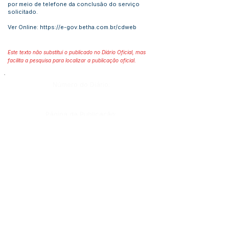
por meio de telefone da conclusão do serviço
solicitado.
Ver Online:
https://e-gov.betha.com.br/cdweb
Este texto não substitui o publicado no Diário Oficial, mas
facilita a pesquisa para localizar a publicação oficial.
Número do Diário:
Página da Publicação:
Data da Publicação:
Órgão:
Sec. Finanças