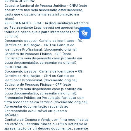
PESSOA JURÍDICA:
Cadastro Nacional de Pessoa Jurídica – CNPJ (este
documento não será necessário estar impresso,
basta que o usuário tenha esta informação em
mãos).
REPRESENTANTE LEGAL: (a documentação referente
ao Representante Legal deverá ser apresentada em
todos os casos que a parte interessada for Pessoa
Jurídica)
Documento pessoal: Carteira de Identidade – RG,
Carteira de Habilitação – CNH ou Carteira de
Identidade Profissional; (documento original)
Cadastro de Pessoas Físicas – CPF (este
documento será dispensado caso já conste em
outra documentação, apresentar via original).
PROCURADOR:
Documento pessoal: Carteira de Identidade – RG,
Carteira de Habilitação – CNH ou Carteira de
Identidade Profissional; (documento original)
Cadastro de Pessoas Físicas – CPF (este
documento será dispensado caso já conste em
outra documentação, apresentar via original);
Procuração Pública ou Procuração Particular com
firma reconhecida em cartório (documento original);
Apresentar documentação requerida ao
Representado e/ou Imóvel em questão.
IMÓVEL:
Contrato de Compra e Venda com firma reconhecida
em cartório, Escritura Pública ou Título Definitivo (a
apresentação de um desses documentos, somente