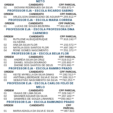
NETO
ORDEM
CANDIDATO
CPF PARCIAL
01
GIOVANI RODRIGUES DA SILVA
***.859.872-**
PROFESSOR EJA - ESCOLA RICARDO SABINO
ORDEM
CANDIDATO
CPF PARCIAL
01
ARLEILSON DAMASCENO DE AGUIAR
***.255.612-**
PROFESSOR EJA - ESCOLA MARIA CORREIA
ORDEM
CANDIDATO
CPF PARCIAL
01
LUCAS DE SOUZA BEZERRA
***.811.812-**
PROFESSOR EJA - ESCOLA PROFESSORA DINA
CARNEIRO
ORDEM
CANDIDATO
CPF PARCIAL
01
RUTILENE ALBUQUERUQUE
***.916.242-**
OLIVEIRA
02
ANA DA SILVA FLOR
***.153.572-**
03
NATÁLIA DOS SANTOS FLOR
***.497.392-**
04
RONE GOMES NASCIMENTO
***.551.372-**
PROFESSOR EJA - ESCOLA BEIJA FLOR
ORDEM
CANDIDATO
CPF PARCIAL
01
ANDRÉIA SILVA DA CRUZ
***.519.012-**
02
DANIEL SOUZA DOURADO
***.135.802-**
03
DHONE DOS SANTOS DE DEUS
***.870.992-**
PROFESSOR EJA - ESCOLA RAMIRO PRADO
ORDEM
CANDIDATO
CPF PARCIAL
01
KEITE MYRELLA DA SILVA DIMAS
***.282.512-**
02
ANTÔNIA LIBERDADE SILVA E SILVA
***.066.312-**
03
SEBASTIÃO NASCIMENTO DA SILVA
***792.252-**
PROFESSOR EJA - ESCOLA CARLOS FEIJÓ DE
MELO
ORDEM
CANDIDATO
CPF PARCIAL
01
ISAIAS DE LIMA SILVA
***.329.342-**
02
WAGNER AGUIAR DA SILVA
***.267.402-**
03
DAMARES DE SOUZA LINHARES
***350.992-**
PROFESSOR EJA - ESCOLA RAIMUNDO PRADO
ORDEM
CANDIDATO
CPF
PARCIAL
01
MARIA ADAGLA DA SILVA E SILVA
***.867.922-