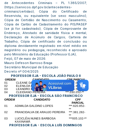
de Antecedentes Criminais – PL 1.385/2007;
(
https://servicos.dpf.gov.br/antecedentes-
criminais/certidao);
Cópia do Certificado de
Reservista, ou equivalente (se sexo masculino);
Cópia de Certidão de Nascimento ou Casamento;
Cópia de Cartão de Cadastramento do PIS/PASEP
(se já for cadastrado); Cópia de Comprovante de
Endereço; Atestado de sanidade física e mental;
Declaração de Acúmulo de Cargos; Carteira de
Trabalho; Cópia de certificado de conclusão ou
diploma devidamente registrado em nível médio em
magistério ou pedagogia, reconhecido e aprovado
pelo Ministério da Educação (Professor EJA);
Feijó, 07 de maio de 2026.
Mauro Defeson Barroso Braga
Secretário Municipal de Educação
Decreto nº 004/2025
PROFESSOR EJA - ESCOLA JOÃO PAULO II
ORDEM
CANDIDATO
CPF PARCIAL
01
CLEANE DA SILVA E SILVA
***.067.002-**
02
ELENILDA PEREIRA KAXINAWÁ
***.021.982-**
03
LEANDRO BATISTA PEREIRA
***.394.542-**
04
CLEIDIANO PEREIRA
***.030.052-**
PROFESSOR EJA - ESCOLA SÃO FRANCISCO
ORDEM
CANDIDATO
CPF
PARCIAL
01
ADIMILDA GALDINO LOPES
***.620.852-
**
02
FRANCIDALVA DE ARAUJO PEREIRA
***.381.282-
**
03
LUCICLÉIA NUNES BARBOSA
***005.102-**
KAXINAWÁ
PROFESSOR EJA - ESCOLA LUÍS DOMINGOS