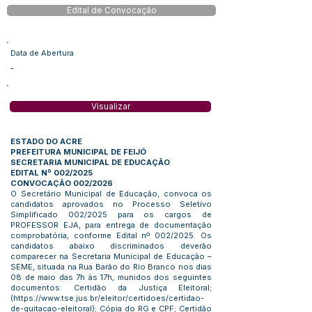
Edital de Convocação
Data de Abertura
-
Visualizar
ESTADO DO ACRE
PREFEITURA MUNICIPAL DE FEIJÓ
SECRETARIA MUNICIPAL DE EDUCAÇÃO
EDITAL Nº 002/2025
CONVOCAÇÃO 002/2026
O Secretário Municipal de Educação, convoca os
candidatos aprovados no Processo Seletivo
Simplificado 002/2025 para os cargos de
PROFESSOR EJA, para entrega de documentação
comprobatória, conforme Edital nº 002/2025. Os
candidatos abaixo discriminados deverão
comparecer na Secretaria Municipal de Educação –
SEME, situada na Rua Barão do Rio Branco nos dias
08 de maio das 7h às 17h, munidos dos seguintes
documentos: Certidão da Justiça Eleitoral;
(
https://www.tse.jus.br/eleitor/certidoes/certidao-
de-quitacao-eleitoral);
Cópia do RG e CPF; Certidão