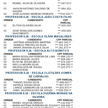
**
02
RONIEL SILVA DE OLIVEIRA
***.007.972-
**
03
JAKSON ANTONIO GALDINO DE
***.864.322-
AGUIAR
**
04
JOSÉ ALVANIO MORENO PARENTE
***102.042-**
PROFESSOR EJA - ESCOLA JOÃO COSTA FILHO
ORDEM
CANDCIDATO
CPF
PARCIAL
01
ELITON OLIVEIRA SILVA
***.920.262-
**
02
JOSÉ RONILSON GOMES
***.456.832-
NASCIMENTO
**
PROFESSOR EJA - ESCOLA OLÍVIA MAGALHÃES
ORDEM
CANDIDATO
CPF PARCIAL
01
ANTÔNIA GRANJEIRO MARTINS
***.863.192-**
02
DANIELE FREITAS DA SILVA
***.701.122-**
03
MARIA JANAINA SILVA E SILVA
***.291.472-**
PROFESSOR EJA - ESCOLA ALTO BONITO II
ORDEM
CANDIDATO
CPF PARCIAL
01
MARIA ROSALINA PEREIRA DE LIMA
***.888.232-**
02
MARIA RAQUEL ALVES
***.828.492-**
03
ÉLITA DE SOUZA MELO
***.974.182-**
04
NAYLLA MOURA SILVA
***.696.552-**
05
ARLEGILSON DE SOUSA
***.116.272-**
DAMASCENO
PROFESSOR EJA - ESCOLA CLOTILDES GOMES
DE CARVALHO
ORDEM
CANDIDATO
CPF PARCIAL
01
THIAGO SOUSA SILVA
***.698.632-**
02
NATIELE SOUSA SILVA
***.807.572-**
03
LARICE CARNEIRO DE OLIVEIRA
***.916.972-**
04
ANNY VALÉRIA ALVES DE SOUZA
***350.552-**
PROFESSOR EJA - ESCOLA EUGÊNIA MORAIS DA
SILVEIRA
ORDEM
CANDIDATO
CPF PARCIAL
01
DANIEL SILVA DE ARAÚJO
***.142.632-**
02
MARIA ANTÔNIA FERREIRA DE SOUSA
***.356.992-**