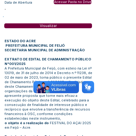
Acessar Pasta no Drive
Data de Abertura
-
Visualizar
ESTADO DO ACRE
PREFEITURA MUNICIPAL DE FEIJÓ
SECRETARIA MUNICIPAL DE ADMINISTRAÇÃO
EXTRATO DE EDITAL DE CHAMAMENTO PÚBLICO
N°001/2025
A Prefeitura Municipal de Feijó, com esteio na Lei nº
13019, de 31 de julho de 2014 e Decreto n.º 11238, de
02 de maio de 2023, torna público o presente Edital
de Chamamento Público nº 01/2025, a finalidade
deste Chamamento Público é a seleção de
organizações da sociedade civil (OSC) que
apresente proposta que torne mais eficaz a
execução do objeto deste Edital, celebrado para a
consecução de finalidade de interesse público e
recíproco que envolve a transferência de recursos
financeiros à OSC, conforme condições
estabelecidas neste instrumento,
o objeto é a realização do
FESTIVAL DO AÇAI 2025
em Feijó – Acre.