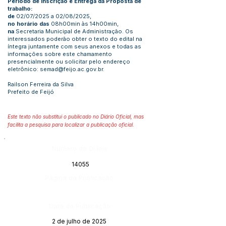
Período de Inscrição e Entrega da Proposta de
trabalho:
de
02/07/2025 a 02/08/2025,
no horário das
08h00min às 14h00min,
na
Secretaria Municipal de Administração. Os
interessados poderão obter o texto do edital na
íntegra juntamente com seus anexos e todas as
informações sobre este chamamento
presencialmente ou solicitar pelo endereço
eletrônico:
semad@feijo.ac.gov.br
.
Railson Ferreira da Silva
Prefeito de Feijó
Este texto não substitui o publicado no Diário Oficial, mas
facilita a pesquisa para localizar a publicação oficial.
Número do Diário:
14055
Página da Publicação:
Data da Publicação:
2 de julho de 2025