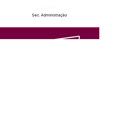
Órgão:
Sec. Administração
SERVIÇO DE ATENDIMENTO AO 
CIDADÃO (SIC) E OUVIDORIA
Prefeitura de Feijó - Estado do 
Acre
CNPJ 04.005.179/0001-20
💻Acesso online: 
SIC 
| 
Fale Conosco
 | 
Ouvidoria
| 
Portal de Transparência