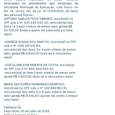
destinadas ao atendimento das demandas da
Secretaria Municipal de Educação, com fulcro no
Art. 75, inciso VIII, da Lei nº 14.133/2021, em favor
das pessoas físicas:
ANTÔNIO CARLOS FÉLIX XIMENES, inscrito(a) no
CPF sob o nº.
635.633.042-20
, vencedor(a) dos
itens 1 e 2 pelo critério de menor valor global R$
34.720,00 (trinta e quatro mil setecentos e vinte
reais).
JOSINÉIA SOUSA DOS SANTOS, inscrito(a) no CPF
sob o nº.
006.413.512-83
,
vencedor(a) dos itens 3 e 4 pelo critério de menor
valor global R$ 6.800,00 (seis mil e oitocentos
reais).
JOSÉ ELONILSON PARENTE DA COSTA, inscrito(a)
no CPF sob o nº.
860.994.502-20
,
vencedor(a) do item 5 pelo critério de menor valor
global R$ 2.800,00 (dois mil e oitocentos reais).
MARIA DAS DORES FERNANDES BARROSO,
inscrito(a) no CPF sob o nº.
220.883.182-91
,
vencedor(a) dos itens 8 e 9 pelo critério de menor
valor global R$ 15.136,00 (quinze mil, cento e trinta e
seis reais).
Publique-Se.
Feijó-Acre, 03 de julho de 2026.