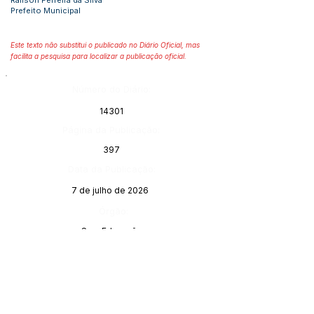
Railson Ferreira da Silva
Prefeito Municipal
Este texto não substitui o publicado no Diário Oficial, mas
facilita a pesquisa para localizar a publicação oficial.
Número do Diário:
14301
Página da Publicação:
397
Data da Publicação:
7 de julho de 2026
Órgão:
Sec. Educação