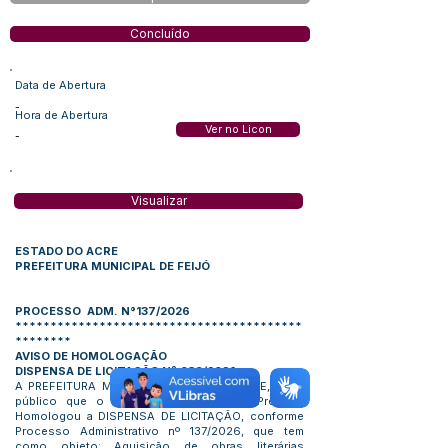
Concluído
Data de Abertura
-
Hora de Abertura
Ver no Licon
-
Visualizar
ESTADO DO ACRE
PREFEITURA MUNICIPAL DE FEIJÓ
PROCESSO ADM. N°137/2026
*****************************************
********
AVISO DE HOMOLOGAÇÃO
DISPENSA DE LICITAÇÃO Nº 038/2026
A PREFEITURA MUNICIPAL DE FEIJÓ – ACRE, torna
público que o Excelentíssimo Senhor Prefeito,
Homologou a DISPENSA DE LICITAÇÃO, conforme
Processo Administrativo nº 137/2026, que tem
como objeto: Aquisição de obras literárias