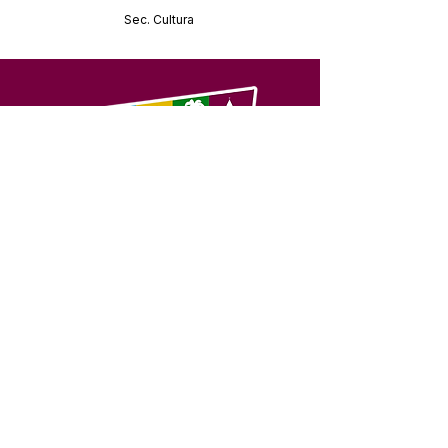
Sec. Cultura
SERVIÇO DE ATENDIMENTO AO 
CIDADÃO (SIC) E OUVIDORIA
Prefeitura de Feijó - Estado do 
Acre
CNPJ 04.005.179/0001-20
💻Acesso online: 
SIC 
| 
Fale Conosco
 | 
Ouvidoria
| 
Portal de Transparência
📱Fone: +55 (68) 3463-2614 