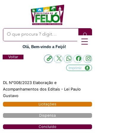
Olá, Bem-vindo a Feijó!
Voltar
Imprimir
DL N°008/2023 Elaboração e
Acompanhamentos dos Editais - Lei Paulo
Gustavo
Licitações
Dispensa
Concluído