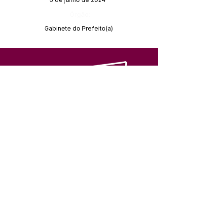
Órgão:
Gabinete do Prefeito(a)
SERVIÇO DE ATENDIMENTO AO 
CIDADÃO (SIC) E OUVIDORIA
Prefeitura de Feijó - Estado do 
Acre
CNPJ 04.005.179/0001-20
💻Acesso online: 
SIC 
| 
Fale Conosco
 | 
Ouvidoria
| 
Portal de Transparência