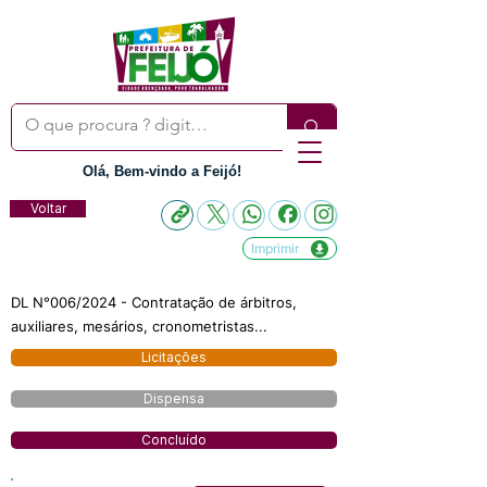
Olá, Bem-vindo a Feijó!
Voltar
Imprimir
DL N°006/2024 - Contratação de árbitros,
auxiliares, mesários, cronometristas...
Licitações
Dispensa
Concluído