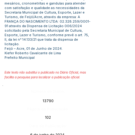
mesários, cronometritas e gandulas para atender
com satisfação e qualidade as necessidades da
Secretaria Municipal de Cultura, Esporte, Lazer e
Turismo, de Feijó/Acre, através da empresa: A
FRANÇA DO NASCIMENTO LTDA:
02.328.259
/0001-
91 através da Dispensa de Licitação 006/2024
solicitado pela Secretaria Municipal de Cultura,
Esporte, Lazer e Turismo, conforme prevê o art. 75,
II, da lei n° 14.133/21 que trata da dispensa de
licitação.
Feijó – Acre, 01 de Junho de 2024.
Kiefer Roberto Cavalcante de Lima
Prefeito Municipal
Este texto não substitui o publicado no Diário Oficial, mas
facilita a pesquisa para localizar a publicação oficial.
Número do Diário:
13790
Página da Publicação:
102
Data da Publicação:
6 de junho de 2024