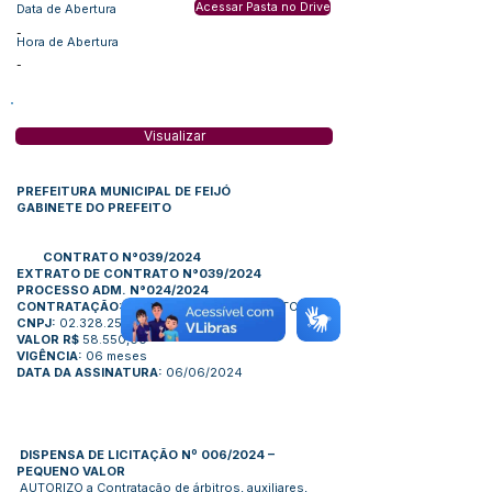
Acessar Pasta no Drive
Data de Abertura
-
Hora de Abertura
-
Visualizar
PREFEITURA MUNICIPAL DE FEIJÓ
GABINETE DO PREFEITO
CONTRATO N°039/2024
EXTRATO DE CONTRATO N°039/2024
PROCESSO ADM. N°024/2024
CONTRATAÇÃO:
A FRANÇA DO NASCIMENTO LTDA
CNPJ:
02.328.259/0001-91
VALOR R$
58.550,00
VIGÊNCIA:
06 meses
DATA DA ASSINATURA:
06/06/2024
DISPENSA DE LICITAÇÃO Nº 006/2024 –
PEQUENO VALOR
AUTORIZO a Contratação de árbitros, auxiliares,