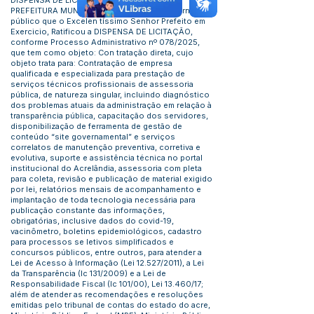
DISPENSA DE LICITAÇÃO Nº 024/2025 A
PREFEITURA MUNICIPAL DE FEIJÓ – ACRE, torna
público que o Excelen tíssimo Senhor Prefeito em
Exercicio, Ratificou a DISPENSA DE LICITAÇÃO,
conforme Processo Administrativo nº 078/2025,
que tem como objeto: Con tratação direta, cujo
objeto trata para: Contratação de empresa
qualificada e especializada para prestação de
serviços técnicos profissionais de assessoria
pública, de natureza singular, incluindo diagnóstico
dos problemas atuais da administração em relação à
transparência pública, capacitação dos servidores,
disponibilização de ferramenta de gestão de
conteúdo “site governamental” e serviços
correlatos de manutenção preventiva, corretiva e
evolutiva, suporte e assistência técnica no portal
institucional do Acrelândia, assessoria com pleta
para coleta, revisão e publicação de material exigido
por lei, relatórios mensais de acompanhamento e
implantação de toda tecnologia necessária para
publicação constante das informações,
obrigatórias, inclusive dados do covid-19,
vacinômetro, boletins epidemiológicos, cadastro
para processos se letivos simplificados e
concursos públicos, entre outros, para atender a
Lei de Acesso à Informação (Lei 12.527/2011), a Lei
da Transparência (lc 131/2009) e a Lei de
Responsabilidade Fiscal (lc 101/00), Lei 13.460/17;
além de atender as recomendações e resoluções
emitidas pelo tribunal de contas do estado do acre,