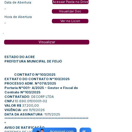
Acessar Pasta no Drive
Data de Abertura
-
Visualizar Doc
Hora de Abertura
Ver no Licon
-
Visualizar
ESTADO DO ACRE
PREFEITURA MUNICIPAL DE FEIJÓ
CONTRATO N°103/2025
EXTRATO DO CONTRATO N°103/2025
PROCESSO ADM. N°078/2025
Portaria N°001- A/2025 - Gestor e Fiscal do
Contrato N°103/2025
CONTRATADO:
DECORP LTDA
CNPJ
10.690.011
/0001-02
VALOR R$
37.200,00
VIGÊNCIA:
até 11/11/2026
DATA DA ASSINATURA:
11/11/2025
*********************************************************
*
AVISO DE RATIFICAÇÃO