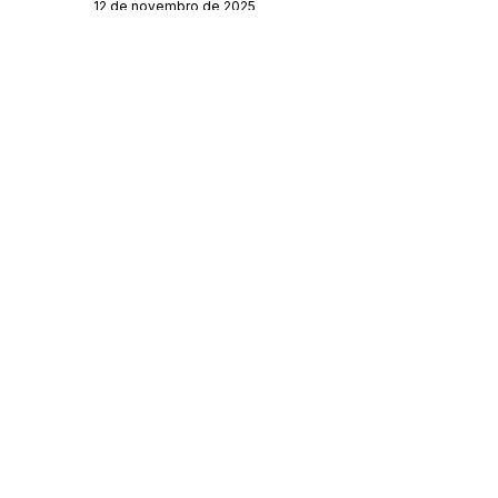
12 de novembro de 2025
Órgão:
Gabinete do Prefeito
SERVIÇO DE ATENDIMENTO AO 
CIDADÃO (SIC) E OUVIDORIA
Prefeitura de Feijó - Estado do 
Acre
CNPJ 04.005.179/0001-20
💻Acesso online: 
SIC 
| 
Fale Conosco
 | 
Ouvidoria
| 
Portal de Transparência