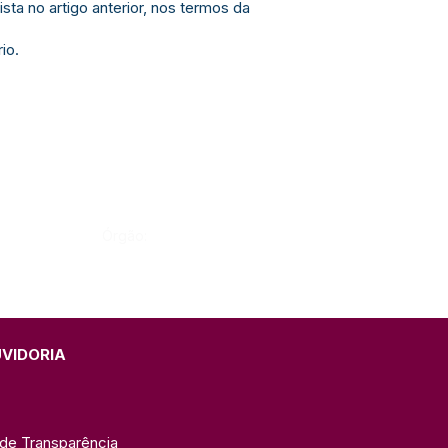
ta no artigo anterior, nos termos da
io.
Órgão:
UVIDORIA
 de Transparência