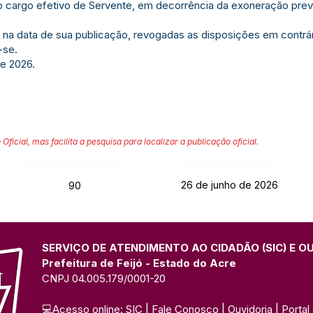
do cargo efetivo de Servente, em decorrência da exoneração previs
r na data de sua publicação, revogadas as disposições em contrár
-se.
de 2026.
 Oficial, mas facilita a pesquisa para localizar a publicação oficial.
Página da Publicação:
Data da Publicação:
26 de junho de 2026
90
SERVIÇO DE ATENDIMENTO AO CIDADÃO (SIC) E O
Prefeitura de Feijó - Estado do Acre
CNPJ 04.005.179/0001-20
💻Acesso online: 
SIC 
| 
Fale Conosco
 | 
Ouvidoria
| 
Portal