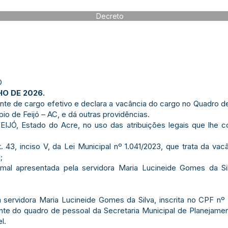
Decreto
Ó
HO DE 2026.
nte de cargo efetivo e declara a vacância do cargo no Quadro d
io de Feijó – AC, e dá outras providências.
, Estado do Acre, no uso das atribuições legais que lhe con
3, inciso V, da Lei Municipal nº 1.041/2023, que trata da vac
;
al apresentada pela servidora Maria Lucineide Gomes da Si
a servidora Maria Lucineide Gomes da Silva, inscrita no CPF nº
rante do quadro de pessoal da Secretaria Municipal de Planejame
l.