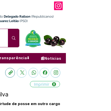
ito
Delegado Railson
(Republicanos)
Juarez Leitão
(PSD)
ransparência⬇️
📰Notícias
Imprimir
lva
virtude de posse em outro cargo