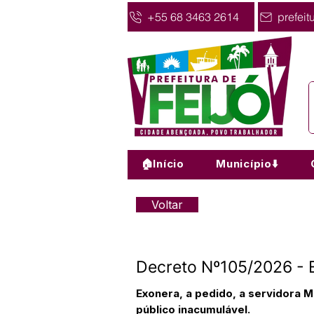
+55 68 3463 2614
prefeit
🏠Início
Município⬇️
Voltar
Decreto Nº105/2026 - E
Exonera, a pedido, a servidora 
público inacumulável.