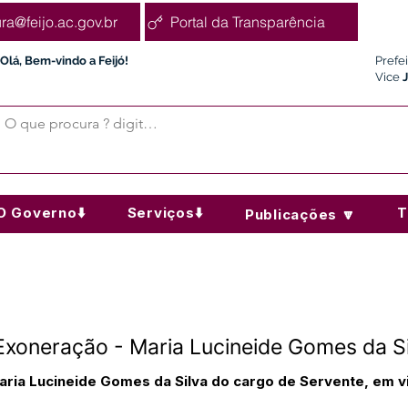
ura@feijo.ac.gov.br
Portal da Transparência
Olá, Bem-vindo a Feijó!
Prefe
Vice
O Governo⬇️
Serviços⬇️
T
Publicações 🔽
xoneração - Maria Lucineide Gomes da Si
Maria Lucineide Gomes da Silva do cargo de Servente, em 